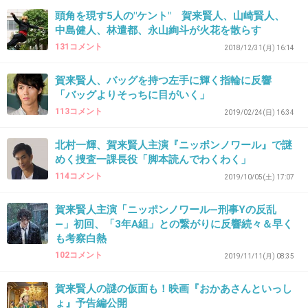
+8
-13
頭角を現す5人の"ケント" 賀来賢人、山崎賢人、
中島健人、林遣都、永山絢斗が火花を散らす
131コメント
2018/12/31(月) 16:14
36. 匿名
2020/03/13(金) 13:30:12
賀来賢人、バッグを持つ左手に輝く指輪に反響
>>19
「バッグよりそっちに目がいく」
整ってる…のかもしれないけど
113コメント
2019/02/24(日) 16:34
なんかへんな顔だよね
輪郭？とにかくなんかヘン
北村一輝、賀来賢人主演『ニッポンノワール』で謎
めく捜査一課長役「脚本読んでわくわく」
114コメント
2019/10/05(土) 17:07
2件の返信
+105
-7
賀来賢人主演「ニッポンノワール―刑事Yの反乱
―」初回、「3年A組」との繋がりに反響続々＆早く
も考察白熱
102コメント
2019/11/11(月) 08:35
37. 匿名
2020/03/13(金) 13:30:14
人に意見する前に自分の演技力に疑問を持った
賀来賢人の謎の仮面も！映画『おかあさんといっし
ょ』予告編公開
方がいい