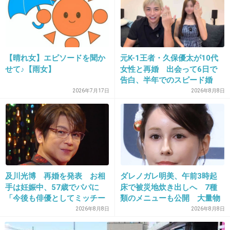
【晴れ女】エピソードを聞か
元K-1王者・久保優太が10代
16. 匿名
2020/03/13(金) 13:26:40
せて♪【雨女】
女性と再婚 出会って6日で
告白、半年でのスピード婚
芸能人はたった一つの呟きで終わる事があるか
2026年7月17日
2026年8月8日
ら気をつけなはれ
1件の返信
+248
-2
及川光博 再婚を発表 お相
ダレノガレ明美、午前3時起
手は妊娠中、57歳でパパに
床で被災地炊き出しへ 7種
17. 匿名
2020/03/13(金) 13:26:45
「今後も俳優としてミッチー
類のメニューも公開 大量物
最近、CM含めワンパターンの役柄しか貰えな
として精進」
資とともに
2026年8月8日
2026年8月8日
くてかわいそう