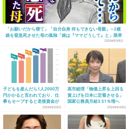
宮﨑あおいの元旦那とかね
+23
-0
「お願いだから寝て」「自分自身 何もできない母親」―2歳
娘を窒息死させた母の孤独「娘は『ママどうして』と」限界
の年子ワンオペ育児 法廷での懺悔と声なきSOS
2026年8月8日
32. 匿名
2020/03/13(金) 13:29:17
この人が演じるキャラ、ウザキャラばっかりで
見たくないと思ってしまう。
2件の返信
+94
-7
子どもを産んだら1人2000万
高市総理「物価上昇を上回る
円かかると言われており、仕
賃上げを日本に定着させる」
事もセーブすると老後資金が
国家公務員月給3.51％増へ
貯められない…一方、子育て
人事院の勧告を受け
2026年8月8日
2026年8月8日
33. 匿名
2020/03/13(金) 13:29:21
していない人は潤沢な資金で
悠々老後だと歪んでいるので
まだそんなに影響力ないぞ！
は？→様々な意見