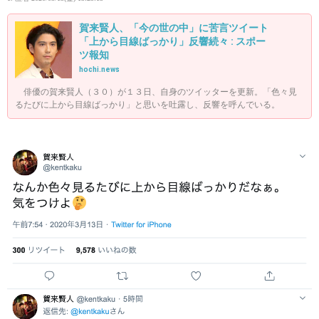
賀来賢人、「今の世の中」に苦言ツイート
「上から目線ばっかり」反響続々 : スポー
ツ報知
hochi.news
俳優の賀来賢人（３０）が１３日、自身のツイッターを更新。「色々見
るたびに上から目線ばっかり」と思いを吐露し、反響を呼んでいる。