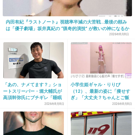
+106
-2
内田有紀『ラストノート』視聴率半減の大苦戦…最後の頼み
は「優子劇場」坂井真紀の “猟奇的演技” が救いの神になるか
22. 匿名
2020/03/13(金) 13:28:04
2026年8月8日
>>2
わかる。本音ぼやきツイートは指原とかフィフ
ィあたりにやらせといてほしい
1件の返信
「あの、ナメてます？」ショ
小学生姫ギャル・りりぴ
+143
-4
ートスリーパー・堀大輔氏が
（12）、最新の姿に「痩せす
高須幹弥氏にブチギレ「睡眠
ぎ」「大丈夫？ちゃんとご飯
不足の人＝キレやすい」SNS
食べてね」など心配の声
2026年8月8日
2026年8月8日
で物議
23. 匿名
2020/03/13(金) 13:28:05
ツイートって難しいよね
ヘタすると炎上するし、呟かない方が賢いと思