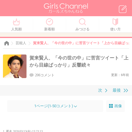
人気順
新着順
みつける
使い方
芸能人
賀来賢人、「今の世の中」に苦言ツイート「上から目線ばっか
賀来賢人、「今の世の中」に苦言ツイート「上
から目線ばっかり」反響続々
206コメント
更新：6年前
次
最後
1ページ(1-50コメント)
画像
1. 匿名
2020/03/13(金) 13:23:13