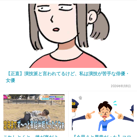
+67
-5
28. 匿名
2020/03/13(金) 13:28:37
そういう呟きって裏垢でおさめてたらいいの
に。誰に聞かせたいんだろ。
そういうの見て好きになる人より嫌いになる人
【正直】演技派と言われてるけど、私は演技が苦手な俳優・
の方が多いって想像力ないのかな。
女優
2026年8月8日
+105
-2
29. 匿名
2020/03/13(金) 13:28:53
売れなくなってから妙に環境問題に意見したが