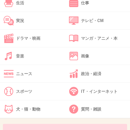
生活
仕事
実況
テレビ・CM
42. 匿名
2020/03/13(金) 13:31:29
暑苦しい！😩
ドラマ・映画
マンガ・アニメ・本
+22
-4
音楽
画像
43. 匿名
2020/03/13(金) 13:31:32
ニュース
政治・経済
今の時代、思ったことを言えば上から目線か発
達障害（KY含め）...
スポーツ
IT・インターネット
反町隆史のポイズンの世界だわw
+34
-3
犬・猫・動物
質問・雑談