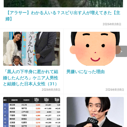
批判的なことを呟いてしまう
【アラサー】わかる人いる？スピり出す人が増えてきた【主
意外に深く考えずに尖った投稿してしまう
婦】
2026年8月8日
4件の返信
+453
-5
12. 匿名
2020/03/13(金) 13:25:12
「黒人の下半身に惹かれて結
男嫌いになった理由
足元すくわれそう
婚したんだろ」ケニア人男性
と結婚した日本人女性（31）
+127
-2
に“誹謗中傷”殺到…本人が語
2026年8月8日
2026年8月8日
る、日本で感じる“外国人差
別”のリアル
13. 匿名
2020/03/13(金) 13:25:15
あんたも気を付けな