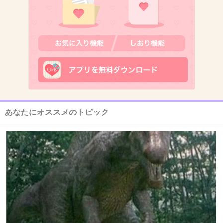
3件の返信
+430
-13
10. 匿名
2020/03/13(金) 13:25:02
>>2
ダルビッシュ2号になるつもりなんかな
あなたにオススメのトピック
+202
-5
11. 匿名
2020/03/13(金) 13:25:07
俳優SNSやらない方がいいあるある
政治的なことを呟いてしまう