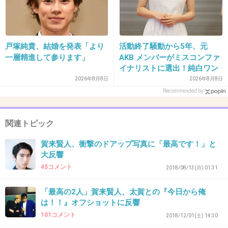
+59
-1
戸塚純貴、結婚を発表「より
活動終了騒動から5年、元
34. 匿名
2020/03/13(金) 13:29:22
一層精進して参ります」
AKB メンバーがミスコンファ
役柄のせいかこの人は勘違い野郎なイメージあ
イナリストに選出！純白ワン
ピで再起へ
2026年8月8日
2026年8月8日
る
Recommended by
+48
-2
関連トピック
賀来賢人、衝撃のドアップ写真に「最高です！」と
35. 匿名
2020/03/13(金) 13:29:50
大反響
演技ワンパターンではないと思うけどなー
45コメント
2018/08/13(月) 01:31
個性的な役が多くなってびっくりだけど、骨太さを感じて
好印象
「最高の2人」賀来賢人、太賀との『今日から俺
は！！』オフショットに反響
発言で叩かれるのみたくないよー
101コメント
2018/12/01(土) 14:30