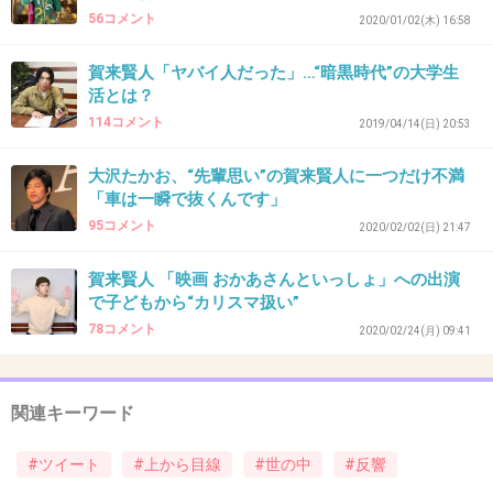
56コメント
2020/01/02(木) 16:58
+38
-6
賀来賢人「ヤバイ人だった」…“暗黒時代”の大学生
活とは？
114コメント
2019/04/14(日) 20:53
38. 匿名
2020/03/13(金) 13:30:20
今の世の中､何か言うと叩かれるよ。
大沢たかお、“先輩思い”の賀来賢人に一つだけ不満
「車は一瞬で抜くんです」
家族のためにも黙っていたほうがいいかと。
95コメント
2020/02/02(日) 21:47
+14
-4
賀来賢人 「映画 おかあさんといっしょ」への出演
で子どもから“カリスマ扱い”
78コメント
2020/02/24(月) 09:41
39. 匿名
2020/03/13(金) 13:30:34
元々上から目線な人はいたけど目立たなかった
だけで今はSNSで可視化されたんじゃないの？
関連キーワード
+12
-1
#ツイート
#上から目線
#世の中
#反響