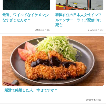
う
最近、ワイルドなイケメン少
韓国在住の日本人女性インフ
2件の返信
なすぎませんか？
ルエンサー ライブ配信中に
死亡
+92
-4
2026年8月8日
2026年8月5日
24. 匿名
2020/03/13(金) 13:28:18
賀来賢人好きだからこういうのはやめてほしか
ったな。
言いたいことは分かるけどTwitterに書くんじ
ゃなくて友達と身内と言うなり匿名掲示板で書
いて消化しないと。
婚活で結婚した人、幸せですか？
+101
-4
2026年8月8日