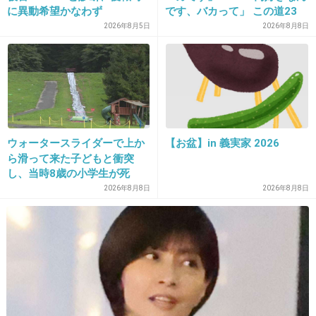
この人の良さが全く分からない
に異動希望かなわず
です、バカって」 この道23
年の彫り師YouTuberの動画
2026年8月5日
2026年8月8日
が話題
2件の返信
+221
-17
20. 匿名
2020/03/13(金) 13:27:32
ウォータースライダーで上か
【お盆】in 義実家 2026
自分の出演作品の公式ツイをリツイートするだ
ら滑って来た子どもと衝突
けの俳優のTwitter、
し、当時8歳の小学生が死
亡 イベントの引率責任者の
2026年8月8日
2026年8月8日
正直つまらないのは確かだけど賢いと思うわ
町職員を「減給」の懲戒処
分 児童の両親は「軽過ぎ
+133
-2
る」「全く納得できない」
島根県邑南町
21. 匿名
2020/03/13(金) 13:27:40
なにかを匂わせる芸能人の発言ほどダサい