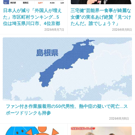
+199
-5
日本人が減り「外国人が増え
三宅健”芸能界一食事が綺麗な
た」市区町村ランキング…5
女優”の実名あげ絶賛「見つけ
位は埼玉県川口市、4位京都
たんだ。誰でしょう？」
14. 匿名
2020/03/13(金) 13:25:47
市、ではトップ3は？
2026年8月7日
2026年8月8日
そう言う発言が上から目線ww
+313
-10
15. 匿名
2020/03/13(金) 13:25:49
気持ちはわかるけどそれをTwitterで全世界に
発信してしまったら同類なのでは？
+204
-6
ファン付き作業服着用の50代男性、熱中症の疑いで死亡…ス
ポーツドリンクも持参
2026年8月8日