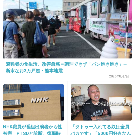
イメージ着いちゃってるよね
色んな演技できるのに、もったいない
+145
-10
18. 匿名
2020/03/13(金) 13:26:54
芸能人ってだけでみんなが注目してくれるのを
避難者の食生活、改善急務＝調理できず「パン飽き飽き」―
良いことに
断水なお3万戸超・熊本地震
声を大きく叫びたがる人多すぎ。
2026年8月7日
1件の返信
+89
-3
NHK職員が番組出演者から性
「タトゥー入れてる奴は全員
19. 匿名
2020/03/13(金) 13:27:17
被害 PTSDと診断、復職時
バカです」「5000円好きなん