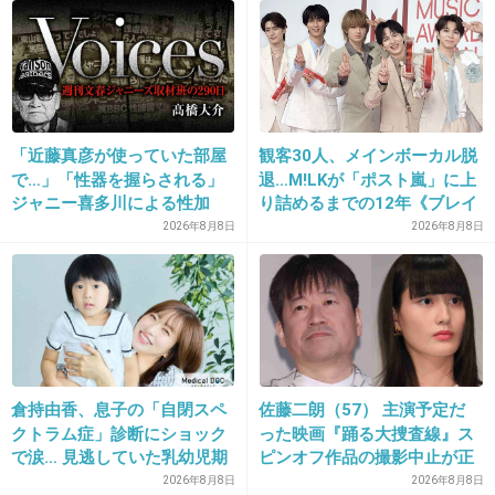
25. 匿名
2020/03/13(金) 13:28:21
誰のこと？八嶋さんへのヒドいコメントに怒っ
てるの？
+47
-1
「近藤真彦が使っていた部屋
観客30人、メインボーカル脱
で…」「性器を握らされる」
退…M!LKが「ポスト嵐」に上
ジャニー喜多川による性加
り詰めるまでの12年《ブレイ
害、語り始めた被害者たち
ク秘話》
2026年8月8日
2026年8月8日
26. 匿名
2020/03/13(金) 13:28:27
《徹底取材の裏側》
>>8
それ卑屈
+23
-2
倉持由香、息子の「自閉スペ
佐藤二朗（57） 主演予定だ
クトラム症」診断にショック
った映画『踊る大捜査線』ス
27. 匿名
2020/03/13(金) 13:28:31
で涙… 見逃していた乳幼児期
ピンオフ作品の撮影中止が正
おまえが上からだ
のサインとは
式に決定
2026年8月8日
2026年8月8日