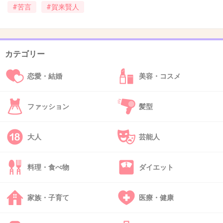
#苦言
#賀来賢人
40. 匿名
2020/03/13(金) 13:30:44
>>7
そういう役しか与えられないもん、韓国はそうじゃない。
カテゴリー
1件の返信
恋愛・結婚
美容・コスメ
+3
-22
ファッション
髪型
41. 匿名
2020/03/13(金) 13:31:25
大人
芸能人
日本ってこういう発言すると、それが正論でも叩かれるよ
ね
料理・食べ物
ダイエット
個性を認めないし、謙虚至上主義みたいなのがまかり通っ
てる
最終的に発言しないのが1番ってなって、何も進まない
家族・子育て
医療・健康
色々な考えがあって良いのにさ
+23
-20