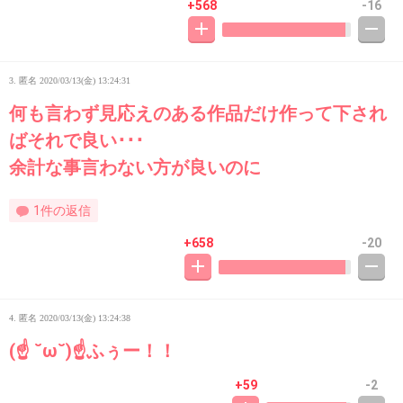
+568
-16
3. 匿名
2020/03/13(金) 13:24:31
何も言わず見応えのある作品だけ作って下され
ばそれで良い･･･
余計な事言わない方が良いのに
1件の返信
+658
-20
4. 匿名
2020/03/13(金) 13:24:38
(☝ ˘ω˘)☝ふぅー！！
+59
-2