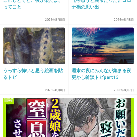
るパターンと
これしとくと、後が楽だよ、
【今思うと異常だった】コロ
ってこと
ナ禍の思い出
売れたと調子に乗ってペラペラ喋っちゃうパタ
ーンがあるよね
2026年8月8日
2026年8月8日
1件の返信
+80
-1
うっすら怖いと思う絵画を貼
週末の夜にみんなが集まる夜
30. 匿名
2020/03/13(金) 13:29:03
るトピ
更かし雑談トピpart13
ツイッターやってる奴とかね
2026年8月8日
2026年8月7日
+3
-1
31. 匿名
2020/03/13(金) 13:29:12
>>16