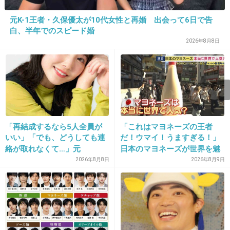
元K-1王者・久保優太が10代女性と再婚 出会って6日で告
白、半年でのスピード婚
2026年8月8日
「再結成するなら5人全員が
「これはマヨネーズの王者
いい」「でも、どうしても連
だ！ウマイ！うますぎる！」
絡が取れなくて…」元
日本のマヨネーズが世界を魅
ZONE・MIZUHO（38）が明
了 「ソース類」の輸出額が
2026年8月8日
2026年8月9日
かす「19年ぶりに芸能界復
過去最高を更新 人気の裏に
帰」した本当の理由
は卵黄のコク