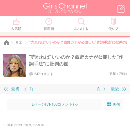
人気順
新着順
みつける
使い方
音楽
“売れれば”いいのか？西野カナが公開した“作詞手法”に批判の嵐
“売れれば”いいのか？西野カナが公開した“作
詞手法”に批判の嵐
642コメント
更新：7年前
最初
前
次
最後
2ページ(51-100コメント)
画像
51. 匿名
2018/11/30(金) 16:29:00