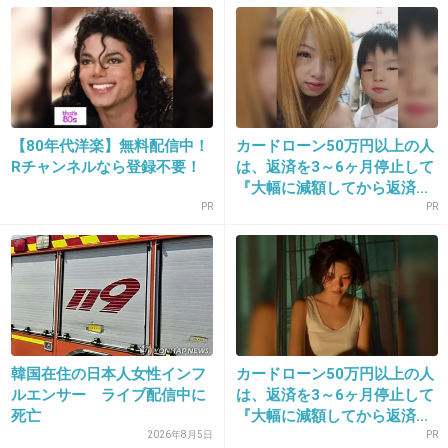
+35
-2
15. 匿名
2018/11/09(金) 15:58:14
クリスマスの鐘は君へのLOVEsong
【80年代洋楽】無料配信中！
カードローン50万円以上の人
+9
-0
Rチャンネルなら登録不要！
は、返済を3～6ヶ月停止して
『大幅に減額してから返済...
PR
PR
韓国在住の日本人女性インフ
カードローン50万円以上の人
16. 匿名
2018/11/09(金) 15:58:26
ルエンサー ライブ配信中に
は、返済を3～6ヶ月停止して
それでも君が好き
死亡
『大幅に減額してから返済...
2026年8月5日
PR