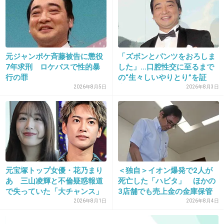
32. 匿名
2018/11/09(金) 16:03:50
ぎゅっ！として
〜したいの！
○○って
元ジャンポケ斉藤被告に懲役
「ズボンとパンツをおろしま
7年求刑 ロケバスで性的暴
した」…口腔性交に至るまで
とか？
行の罪
の“生々しいやりとり”を証
+5
-1
言...
2026年8月5日
2026年8月3日
33. 匿名
2018/11/09(金) 16:04:29
>>21
この人の歌詞が好きって人は10代か又は薄っぺ
元宝塚トップ女優・花乃まり
＜独自＞イオン爆発で2人が
らい男としか付き合ったことないんだろうなと
あ 三山凌輝と不倫疑惑報道
死亡した「ハビタ」 ほかの
思ってる。
で失っていた「大チャンス」
3店舗でも売上金の金庫保管
を...
2026年8月1日
2026年8月4日
+88
-3