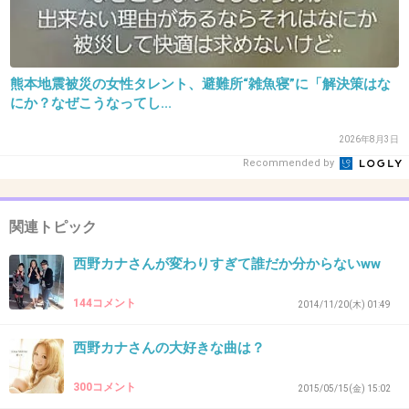
39. 匿名
2018/11/09(金) 16:07:40
キミ どうして なんだね
熊本地震被災の女性タレント、避難所“雑魚寝”に「解決策はな
にか？なぜこうなってし...
+10
-1
2026年8月3日
Recommended by
40. 匿名
2018/11/09(金) 16:07:49
制服を脱いで大人になった君～
関連トピック
ネクタイを結ぶしぐさにキュンとしちゃうよ～
西野カナさんが変わりすぎて誰だか分からないww
+3
-1
144コメント
2014/11/20(木) 01:49
西野カナさんの大好きな曲は？
41. 匿名
2018/11/09(金) 16:07:56
ずっとラブラブでいようね
300コメント
2015/05/15(金) 15:02