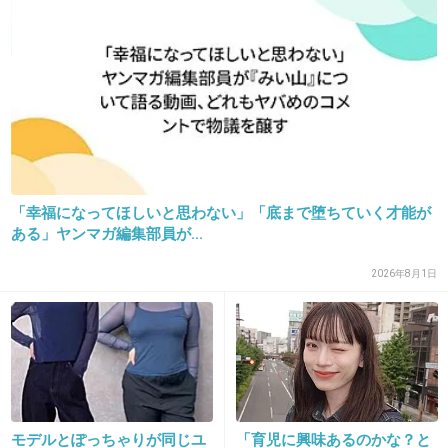
34. 匿名
2018/11/09(金) 16:05:51
この世界中から私を見つけてくれてありがとう
+24
-0
「幸福になってほしいと思わない」「底まで堕ちていく才能が
35. 匿名
2018/11/09(金) 16:05:56
ある」ヤンマガ編集部員が...
おじいちゃんおばあちゃんになっても震えてい
2026年8月1日
たい
+22
-1
36. 匿名
2018/11/09(金) 16:06:00
僕
モデルとぽっちゃりが同じユ
「育児に興味あるのかな？と