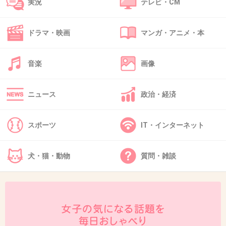
実況
テレビ・CM
49. 匿名
2018/11/09(金) 16:11:07
会いたい会えない会いたいあ痛い
ドラマ・映画
マンガ・アニメ・本
+2
-0
音楽
画像
50. 匿名
2018/11/09(金) 16:11:47
ニュース
政治・経済
明日も明後日も来年も再来年もきみがすき
+8
-0
スポーツ
IT・インターネット
犬・猫・動物
質問・雑談