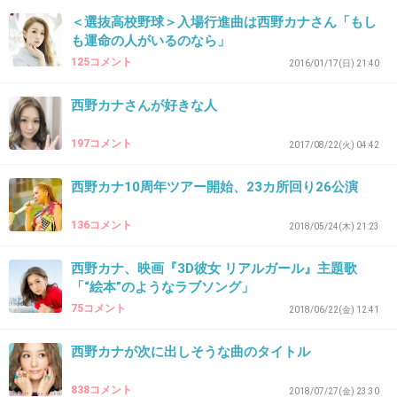
+6
-0
＜選抜高校野球＞入場行進曲は西野カナさん「もし
も運命の人がいるのなら」
125コメント
2016/01/17(日) 21:40
42. 匿名
2018/11/09(金) 16:08:15
西野カナさんが好きな人
たくあん大好き
+0
-3
197コメント
2017/08/22(火) 04:42
西野カナ10周年ツアー開始、23カ所回り26公演
43. 匿名
2018/11/09(金) 16:08:19
136コメント
2018/05/24(木) 21:23
ずーぅと♡
西野カナ、映画『3D彼女 リアルガール』主題歌
まーえーかーら♡
「“絵本”のようなラブソング」
黄〜身〜がスキぃでぇえした♡
75コメント
2018/06/22(金) 12:41
西野カナが次に出しそうな曲のタイトル
+38
-2
838コメント
2018/07/27(金) 23:30