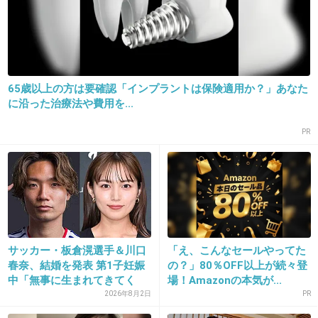
22. 匿名
2018/11/09(金) 16:00:07
嫉妬しちゃうから他のこと話しないで
+23
-0
65歳以上の方は要確認「インプラントは保険適用か？」あなた
に沿った治療法や費用を...
PR
23. 匿名
2018/11/09(金) 16:00:24
+41
-5
24. 匿名
2018/11/09(金) 16:00:43
サッカー・板倉滉選手＆川口
「え、こんなセールやってた
好きって言って
春奈、結婚を発表 第1子妊娠
の？」80％OFF以上が続々登
中「無事に生まれてきてく
場！Amazonの本気が...
+15
-1
れ...
2026年8月2日
PR