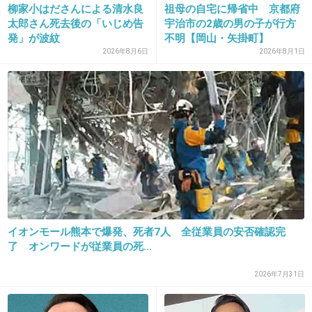
柳家小はださんによる清水良
祖母の自宅に帰省中 京都府
凄い長いタイトルだね
太郎さん死去後の「いじめ告
宇治市の2歳の男の子が行方
発」が波紋
不明【岡山・矢掛町】
+17
-1
2026年8月6日
2026年8月1日
30. 匿名
2018/11/09(金) 16:03:07
ファイトファイト
君へレッツゴー
+5
-1
31. 匿名
2018/11/09(金) 16:03:39
イオンモール熊本で爆発、死者7人 全従業員の安否確認完
了 オンワードが従業員の死...
クリスマスデート
+1
-1
2026年7月31日