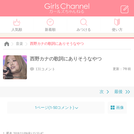
人気順
新着順
みつける
使い方
音楽
西野カナの歌詞にありそうなやつ
西野カナの歌詞にありそうなやつ
131コメント
更新：7年前
次
最後
1ページ(1-50コメント)
画像
1. 匿名
2018/11/09(金) 15:55:47