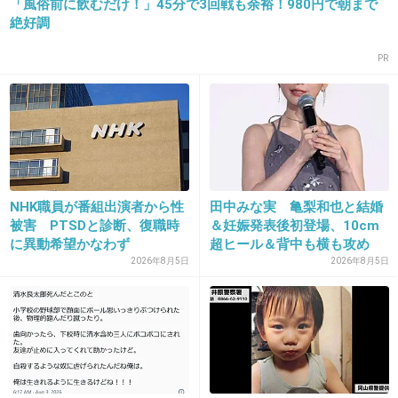
「風俗前に飲むだけ！」45分で3回戦も余裕！980円で朝まで
絶好調
PR
27. 匿名
2018/11/09(金) 16:02:05
家族割がお得なんだって
+6
-2
28. 匿名
2018/11/09(金) 16:02:10
NHK職員が番組出演者から性
田中みな実 亀梨和也と結婚
被害 PTSDと診断、復職時
＆妊娠発表後初登場、10cm
既読しないのなんで
に異動希望かなわず
超ヒール＆背中も横も攻め
た...
2026年8月5日
2026年8月5日
+53
-0
29. 匿名
2018/11/09(金) 16:02:20
>>21