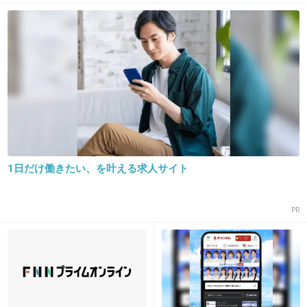
+34
-0
17. 匿名
2018/11/09(金) 15:59:02
私にキスしてよ
+8
-2
18. 匿名
2018/11/09(金) 15:59:32
1日だけ働きたい、を叶える求人サイト
出典：livedoor.blogimg.jp
PR
+25
-19
19. 匿名
2018/11/09(金) 15:59:49
君へプレゼント