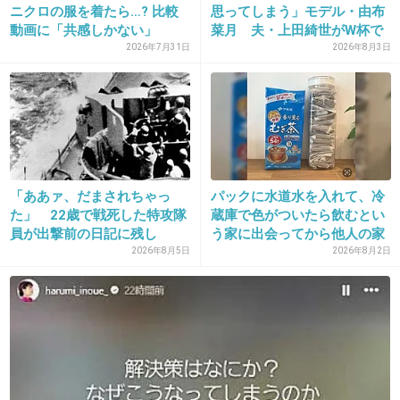
ニクロの服を着たら…? 比較
思ってしまう」モデル・由布
+3
-1
動画に「共感しかない」
菜月 夫・上田綺世がW杯で
「ガ...
不...
2026年7月31日
2026年8月3日
37. 匿名
2018/11/09(金) 16:06:22
食べ過ぎて太っちゃった
君のために痩せようと決めたのに
幸せと食欲は
「ああァ、だまされちゃっ
パックに水道水を入れて、冷
反比例するのよ
た」 22歳で戦死した特攻隊
蔵庫で色がついたら飲むとい
員が出撃前の日記に残し
う家に出会ってから他人の家
+15
-3
た“本...
の...
2026年8月5日
2026年8月2日
38. 匿名
2018/11/09(金) 16:06:51
私だけを見て
+7
-0