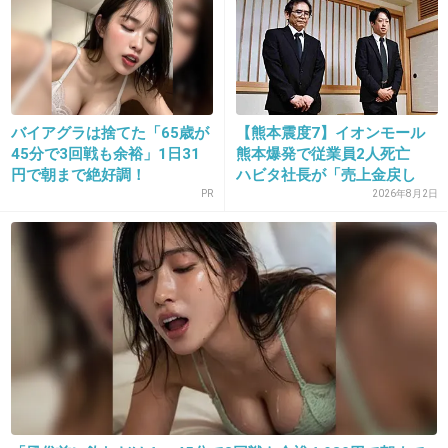
25. 匿名
2018/11/09(金) 16:00:45
もしも運命なんて言葉があるなら
君と出会えたことをそう呼ぶよ
バイアグラは捨てた「65歳が
【熊本震度7】イオンモール
当たり前のように手を握って肩を寄せ合って
45分で3回戦も余裕」1日31
熊本爆発で従業員2人死亡
心と心でいつでも抱きしめ合って
円で朝まで絶好調！
ハビタ社長が「売上金戻し
て」...
PR
2026年8月2日
+9
-1
26. 匿名
2018/11/09(金) 16:01:06
ドタバタ廊下を走っていたら
目があった
hu〜
+9
-1