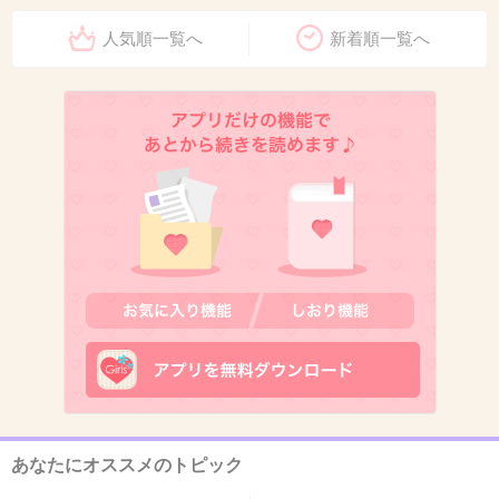
君の声が聞きたい夜は
人気順一覧へ
新着順一覧へ
+62
-0
13. 匿名
2018/11/09(金) 15:57:58
ねぇなんで
+78
-0
14. 匿名
2018/11/09(金) 15:58:03
こんな私を選んでくれて本当にありがとう。
･･･うれしくて震える
あなたにオススメのトピック