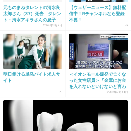
for you
元ものまねタレントの清水良
【ウェザーニュース】無料配
太郎さん（37）死去 タレン
信中！Rチャンネルなら登録
+1
-1
ト・清水アキラさんの息子
不要！
2026年8月2日
PR
20. 匿名
2018/11/09(金) 15:59:51
+50
-1
明日働ける単発バイト求人サ
＜イオンモール爆発で亡くな
イト
った女性店員＞『金庫にお金
21. 匿名
2018/11/09(金) 16:00:06
を入れないといけないと言わ
カナやん馬鹿にしてる人って恋したことないモテない人なんだろうなぁ。
れ...
PR
2026年7月31日
本当に片思いの経験した事ある人はカナやんの歌詞には共感するし代弁してく
れるから素晴らしいアーティストだよ。少なくともAKBなんかよりは私は100
倍好き
+13
-69