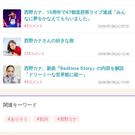
西野カナ、10周年で47都道府県ライブ達成「みん
44. 匿名
2018/11/09(金) 16:08:47
なに夢をかなえてもらいました」
胸がドキドキ苦しいよ動悸かな？
63コメント
2018/07/28(土) 07:23
+12
-0
西野カナさんの好きな曲
115コメント
2018/09/26(水) 12:06
45. 匿名
2018/11/09(金) 16:09:02
西野カナ、新曲『Bedtime Story』の内容を解説
>>33
「ドリーミーな世界観に統一」
同感
93コメント
2018/09/18(火) 12:49
10代で恋してる時だったら好きだったかもしれ
ん
関連キーワード
+20
-3
#ありそう
#歌詞
#西野カナ
46. 匿名
2018/11/09(金) 16:09:41