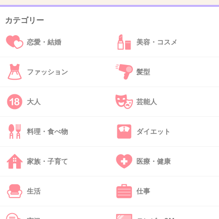
シャケがかたよせあい震える
カテゴリー
+3
-1
恋愛・結婚
美容・コスメ
ファッション
髪型
47. 匿名
2018/11/09(金) 16:09:54
私のことだけ見ていてほしい
大人
芸能人
+6
-0
料理・食べ物
ダイエット
48. 匿名
2018/11/09(金) 16:10:32
家族・子育て
医療・健康
友達以上の気持ち胸に秘めたままパッと開いて
+2
-0
生活
仕事