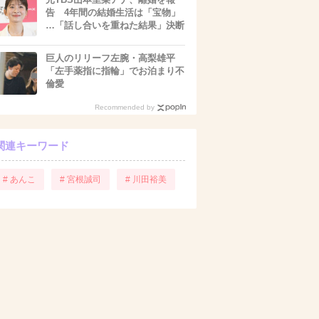
告 4年間の結婚生活は「宝物」
…「話し合いを重ねた結果」決断
巨人のリリーフ左腕・高梨雄平
「左手薬指に指輪」でお泊まり不
倫愛
Recommended by
関連キーワード
# あんこ
# 宮根誠司
# 川田裕美