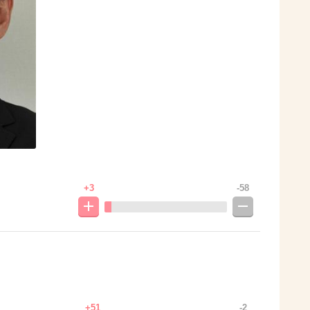
+3
-58
+51
-2