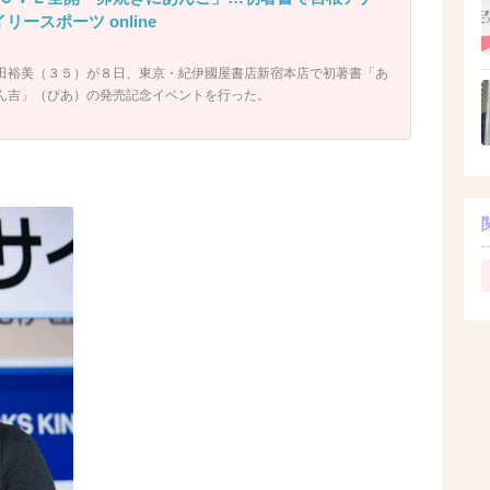
リースポーツ online
田裕美（３５）が８日、東京・紀伊國屋書店新宿本店で初著書「あ
ん吉」（ぴあ）の発売記念イベントを行った。