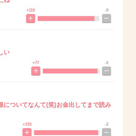
+110
-9
しい
+77
-2
根についてなんて(笑)お金出してまで読み
+155
-2