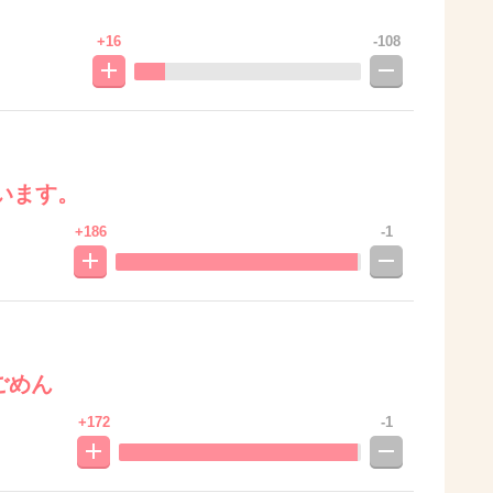
+16
-108
います。
+186
-1
ごめん
+172
-1