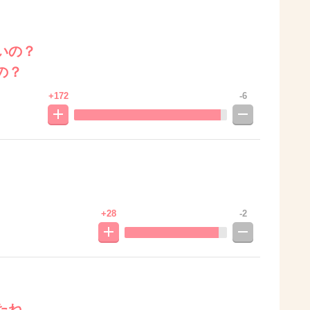
いの？
の？
+172
-6
+28
-2
たね