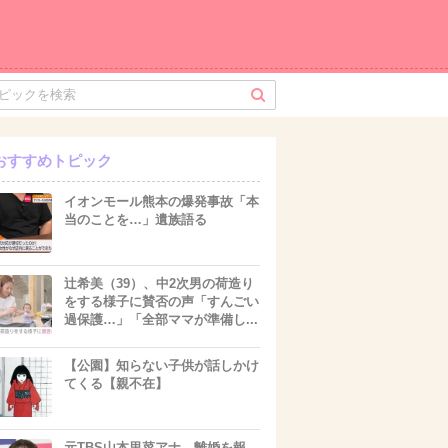
おすすめトピック
イオンモール熊本の爆発事故「本
当のことを…」遺族語る
辻希美（39）、中2次男の荷造り
をする様子に賛否の声「すんごい
過保護…」「全部ママが準備し...
【公園】知らない子供が話しかけ
てくる【親不在】
元TBS山本里菜アナ、離婚を報