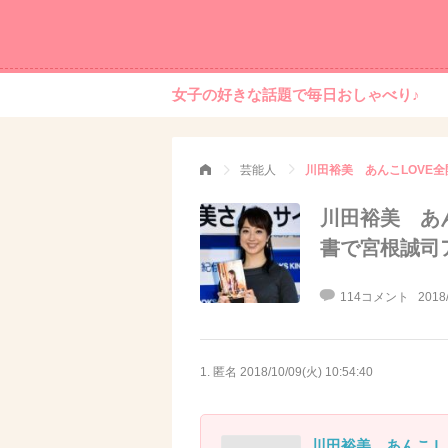
女子の好きな話題で毎日おしゃべり♪
芸能人
川田裕美 あんこLOVE
川田裕美 あ
書で宮根誠司
114コメント
2018
1. 匿名
2018/10/09(火) 10:54:40
川田裕美 あんこＬ