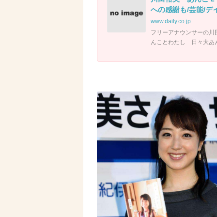
への感謝も/芸能/デイ
www.daily.co.jp
フリーアナウンサーの川
んことわたし 日々大あ