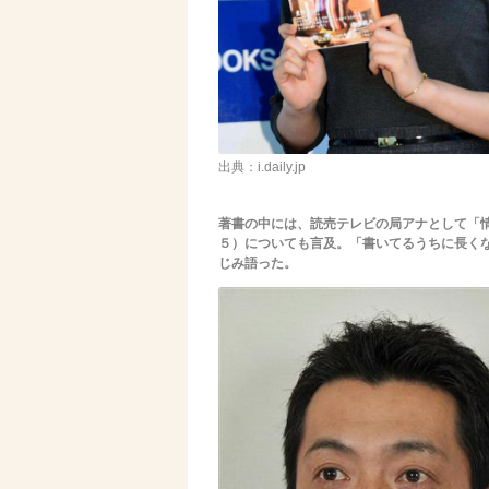
出典：i.daily.jp
著書の中には、読売テレビの局アナとして「
５）についても言及。「書いてるうちに長く
じみ語った。