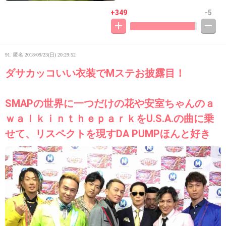
+349
-5
91. 匿名
2018/09/23(日) 20:29:52
ダサカッコいい衣装でMステお披露目！
SMAPの世界に一つだけの花や安室ちゃんのａ
ｗａｌｋｉｎｔｈｅｐａｒｋをU.S.A.の曲に乗
せて、リスペクトを現すDA PUMPほんと好き