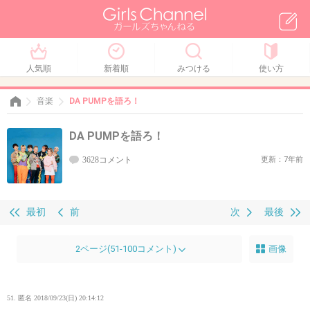
人気順
新着順
みつける
使い方
音楽
DA PUMPを語ろ！
DA PUMPを語ろ！
3628コメント
更新：7年前
最初
前
次
最後
2ページ(51-100コメント)
画像
51. 匿名
2018/09/23(日) 20:14:12