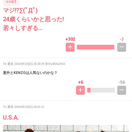
>>61
マジ⁉︎∑(ﾟДﾟ)
24歳くらいかと思った!
若々しすぎる…
+302
-3
74. 匿名
2018/09/23(日) 20:20:39
ID:EwBlXclrWZ
意外とKENZOは人気ないのかな？
+6
-56
75. 匿名
2018/09/23(日) 20:21:11
U.S.A.