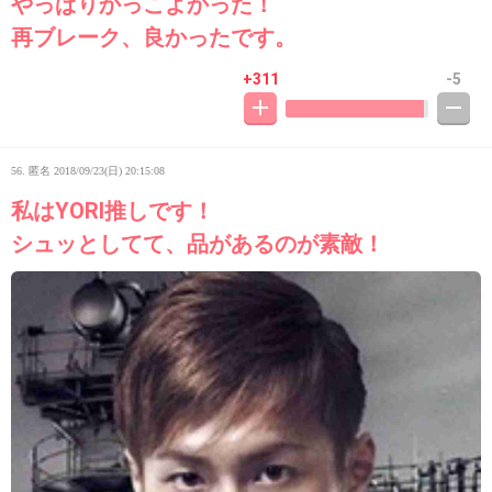
やっぱりかっこよかった！
再ブレーク、良かったです。
+311
-5
56. 匿名
2018/09/23(日) 20:15:08
私はYORI推しです！
シュッとしてて、品があるのが素敵！