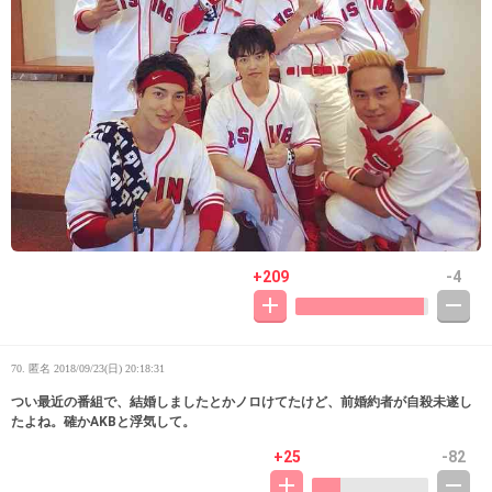
+209
-4
70. 匿名
2018/09/23(日) 20:18:31
つい最近の番組で、結婚しましたとかノロけてたけど、前婚約者が自殺未遂し
たよね。確かAKBと浮気して。
+25
-82