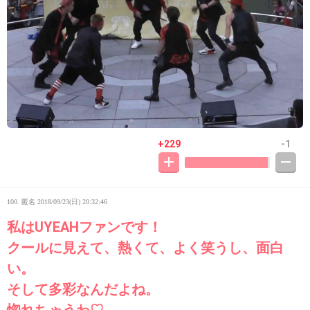
+229
-1
100. 匿名
2018/09/23(日) 20:32:46
私はUYEAHファンです！
クールに見えて、熱くて、よく笑うし、面白
い。
そして多彩なんだよね。
惚れちゃうわ♡