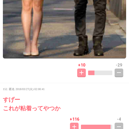
+10
-29
152. 匿名
2018/03/27(火) 02:00:41
すげー
これが粘着ってやつか
+116
-4