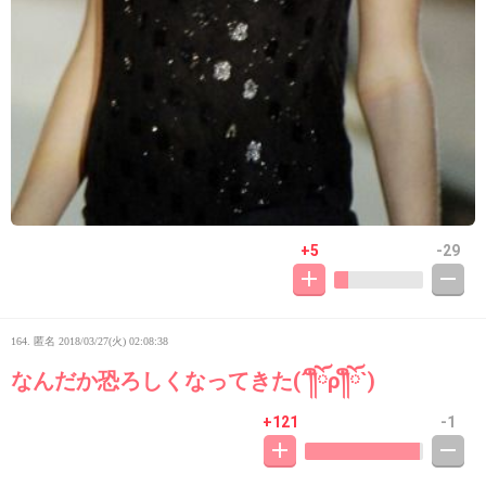
+5
-29
164. 匿名
2018/03/27(火) 02:08:38
なんだか恐ろしくなってきた(´༎ຶོρ༎ຶོ`)
+121
-1