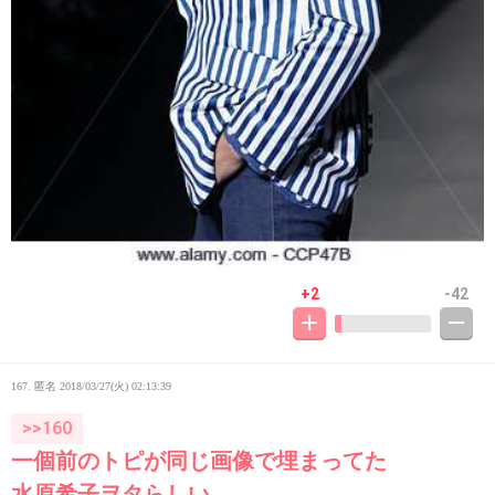
+2
-42
167. 匿名
2018/03/27(火) 02:13:39
>>160
一個前のトピが同じ画像で埋まってた
水原希子ヲタらしい