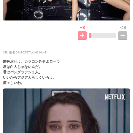
+3
-48
159. 匿名
2018/03/27(火) 02:04:45
髪色戻せよ。カラコン外せよローラ
君は白人じゃないんだ。
君はバングラデシュ人。
いいからアジア人らしくいろよ。
痛々しいわ。