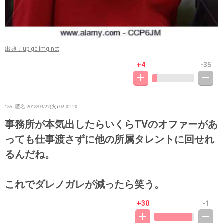
出典：up.gc-img.net
+4
-35
155. 匿名
2018/03/27(火) 02:02:20
事務所が本気出したらいくらTVのオファーがあ
っても仕事渡さずに他の所属タレントに回せれ
るんだね。
これでダレノガレが減ったら笑う。
+30
-1