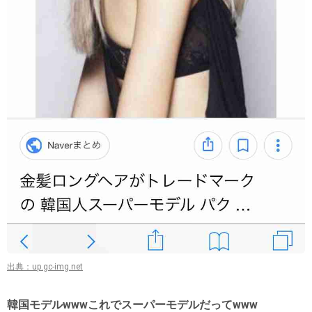
出典：up.gc-img.net
韓国モデルwwwこれでスーパーモデルだってwww