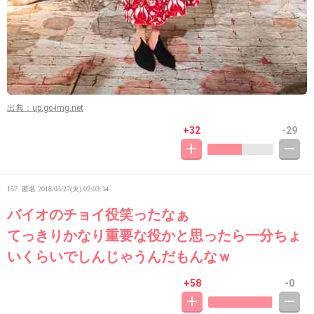
出典：up.gc-img.net
+32
-29
157. 匿名
2018/03/27(火) 02:03:34
バイオのチョイ役笑ったなぁ
てっきりかなり重要な役かと思ったら一分ちょ
いくらいでしんじゃうんだもんなｗ
+58
-0