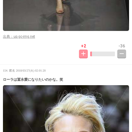
出典：up.gc-img.net
+2
-36
154. 匿名
2018/03/27(火) 02:01:20
ローラは冨永愛になりたいのかな。笑