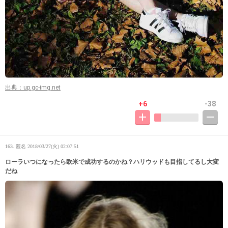
出典：up.gc-img.net
+6
-38
163. 匿名
2018/03/27(火) 02:07:51
ローラいつになったら欧米で成功するのかね？ハリウッドも目指してるし大変
だね