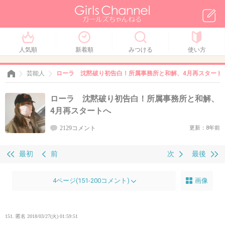
人気順
新着順
みつける
使い方
芸能人
ローラ 沈黙破り初告白！所属事務所と和解、4月再スタート
ローラ 沈黙破り初告白！所属事務所と和解、
4月再スタートへ
2129コメント
更新：8年前
最初
前
次
最後
4ページ(151-200コメント)
画像
151. 匿名
2018/03/27(火) 01:59:51