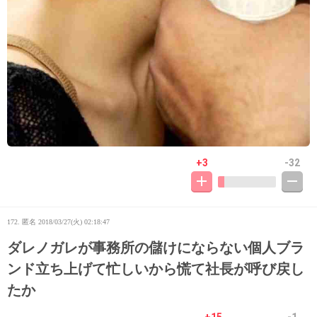
+3
-32
172. 匿名
2018/03/27(火) 02:18:47
ダレノガレが事務所の儲けにならない個人ブラ
ンド立ち上げて忙しいから慌て社長が呼び戻し
たか