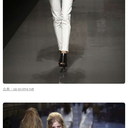
出典：up.gc-img.net