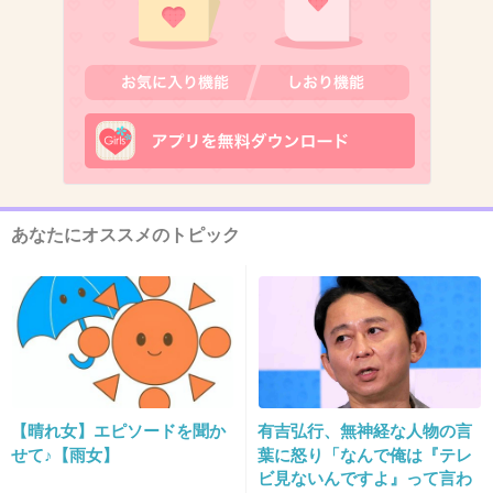
12. 匿名
2014/06/16(月) 17:05:51
2 ババアに反応しすぎ
+162
-46
あなたにオススメのトピック
13. 匿名
2014/06/16(月) 17:05:53
最近、フィフィってツイッターでしか話題にな
らないよね。
+191
-27
【晴れ女】エピソードを聞か
有吉弘行、無神経な人物の言
せて♪【雨女】
葉に怒り「なんで俺は『テレ
14. 匿名
2014/06/16(月) 17:05:55
ビ見ないんですよ』って言わ