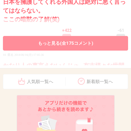
日本を擁護してくれる外国人は絶対に悪く言っ
てはならない。
ここの暗黙の了解(笑)
+422
-61
もっと見る(全175コメント)
10. 匿名
2014/06/16(月) 17:05:36
かなり人の事言えないんじゃ…有吉様々な世間
の風潮に疑問を感じます。
人気順一覧へ
新着順一覧へ
+475
-24
11. 匿名
2014/06/16(月) 17:05:41
有吉に同感
+55
-140