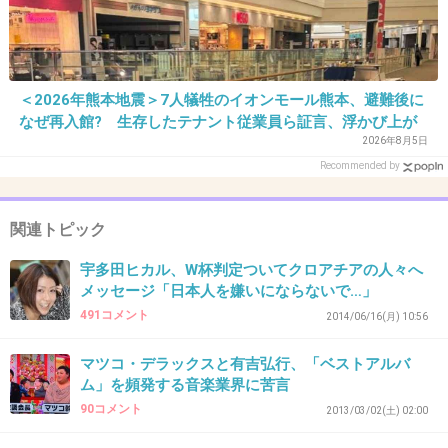
+71
-12
＜2026年熊本地震＞7人犠牲のイオンモール熊本、避難後に
37. 匿名
2014/06/16(月) 17:14:06
なぜ再入館? 生存したテナント従業員ら証言、浮かび上が
確かにフィフィは調子乗りすぎかも。
る実態
2026年8月5日
言い方だよね。
Recommended by
+38
-92
関連トピック
宇多田ヒカル、W杯判定ついてクロアチアの人々へ
38. 匿名
2014/06/16(月) 17:14:26
メッセージ「日本人を嫌いにならないで…」
でも同様のツイートしてた人、他にもいたから
491コメント
2014/06/16(月) 10:56
ね。たまたま有名人の宇多田ヒカルもツイート
したから、わざわざ固有名詞隠して嫌味な感じ
マツコ・デラックスと有吉弘行、「ベストアルバ
ム」を頻発する音楽業界に苦言
にしたように見えるだけで、フィフィは一般人
90コメント
2013/03/02(土) 02:00
の発言も踏まえて指摘したかったんだと思うよ