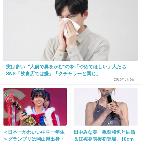
22. 匿名
2014/06/16(月) 17:07:44
宇多田ヒカルの発言はまずかったけど、そんな
に騒ぐほどのことかね…。
+167
-67
実は多い…“人前で鼻をかむ”のを「やめてほしい」人たち
SNS「飲食店では嫌」「クチャラーと同じ」
2026年8月6日
23. 匿名
2014/06/16(月) 17:08:32
ババアにすぐ反応する人なんなん？
スルースキル無いわけ？
+53
-47
＜日本一かわいい中学一年生
田中みな実 亀梨和也と結婚
24. 匿名
2014/06/16(月) 17:08:41
＞グランプリは岡山県出身・
＆妊娠発表後初登場、10cm