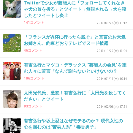
Twitterで少女が芸能人に「フォローしてくれなき
+140
-11
ゃ犬の首を折る」とツイート→無視される→犬を殺
したとツイートし炎上
141コメント
2013/09/26(木) 11:12
39. 匿名
2014/06/16(月) 17:14:41
「フランスがW杯に行ったら脱ぐ」と宣言のお天気
国外では、謝ったり、遜ったら罪を認めること
お姉さん、約束どおりテレビでヌード披露
になる。
46コメント
2013/11/22(金) 13:04
日本感覚で気軽に｢ごめんなさい｣を言うと大変
有吉弘行とマツコ・デラックス “芸能人の会見”を望
な目になるってフィフィは言ってるだけ。
む人々に苦言「なんで謝らないといけないの？」
106コメント
2014/01/11(土) 10:14
むしろ海外生活の長い宇多田が言うと、本当に
嫌味のよう。
太田光代氏、激怒！有吉弘行に「太田光を殺してく
ださい」とツイート
+165
-10
93コメント
2014/02/06(木) 17:21
有吉弘行や坂上忍はなぜモテるのか？ 現代女性の
心を掴むのは“苦労人系”「毒舌男子」
40. 匿名
2014/06/16(月) 17:14:51