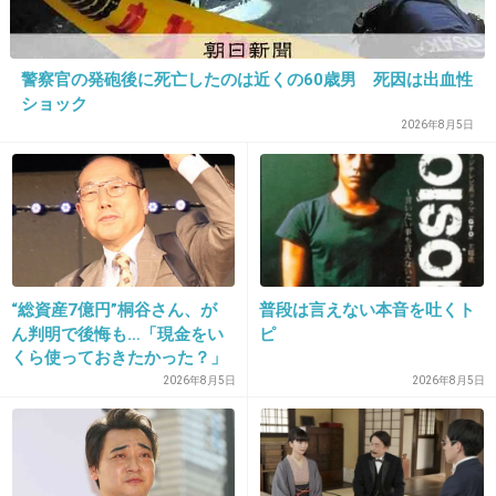
27. 匿名
2014/06/16(月) 17:10:57
警察官の発砲後に死亡したのは近くの60歳男 死因は出血性
ショック
有吉って最近、言いやすい人にしか言わないか
2026年8月5日
ら見てて微妙。
後を引きそうだったりヤバそうな人には絶対言
わないし。
+351
-16
“総資産7億円”桐谷さん、が
普段は言えない本音を吐くト
ん判明で後悔も…「現金をい
ピ
28. 匿名
2014/06/16(月) 17:11:03
くら使っておきたかった？」
にまさかの回答
13 だって某国人のせいでテレビ干されたんだ
2026年8月5日
2026年8月5日
もん。有吉、おまえこそ嫌味ジジイだろ。ひっ
こんでろ。