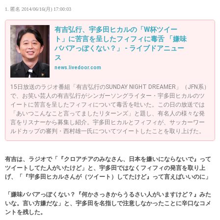
1. 匿名
2014/06/16(月) 17:00:03
有吉弘行、宇多田ヒカルの「W杯ツイー
ト」に苦言を呈したフィフィに毒舌 「嫌味
ババアっぽくない？」 - ライブドアニュー
ス
news.livedoor.com
15日放送のラジオ番組「有吉弘行のSUNDAY NIGHT DREAMER」（JFN系）
で、お笑い芸人の有吉弘行がシンガーソングライター・宇多田ヒカルのツ
イートに苦言を呈したフィフィについて毒舌を吐いた。この日の放送では
「あいつこんなこと言ってましたリターンズ」と題し、有名人の様々な発
言をリスナーから募集し紹介。宇多田ヒカルとフィフィが、サッカーワー
ルドカップの審判・西村雄一氏についてツイートしたことを取り上げた。
有吉は、ラジオで「『クロアチアのみなさん、日本を嫌いにならないで』って
ツイートしてた人がいたけど」と、宇多田ではなくフィフィの発言を取り上
げ、「『宇多田ヒカルさんが（ツイート）してたけど』って言えばいいのに」
「嫌味ババアっぽくない？『何かさっきからうるさい人がいますけど？』みた
いな。言い方嫌だな」と、宇多田を名指しで注意しなかったことに辛口なコメ
ントを残した。