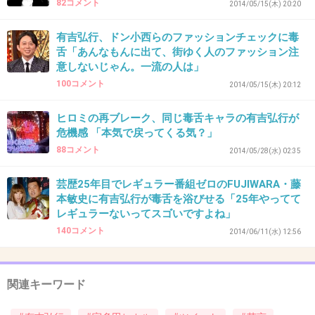
82コメント
2014/05/15(木) 20:20
嫌みを言われるような事言うからだし
有吉弘行、ドン小西らのファッションチェックに毒
+38
-11
舌「あんなもんに出て、街ゆく人のファッション注
意しないじゃん。一流の人は」
100コメント
2014/05/15(木) 20:12
41. 匿名
2014/06/16(月) 17:15:15
ヒロミの再ブレーク、同じ毒舌キャラの有吉弘行が
有吉人のあげあしとるの好きだねー
危機感 「本気で戻ってくる気？」
88コメント
2014/05/28(水) 02:35
+137
-6
芸歴25年目でレギュラー番組ゼロのFUJIWARA・藤
本敏史に有吉弘行が毒舌を浴びせる「25年やってて
レギュラーないってスゴいですよね」
42. 匿名
2014/06/16(月) 17:15:27
140コメント
2014/06/11(水) 12:56
フィフィの言ってる事は
すんごい分かるんだけど、
確かに少し嫌味っぽい言い方...
関連キーワード
でも有吉もいちいち、