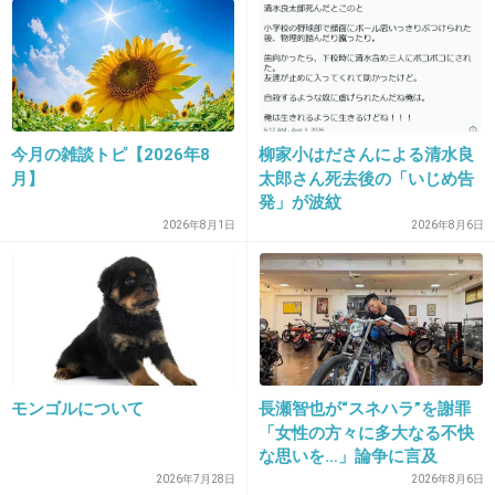
31. 匿名
2014/06/16(月) 17:12:36
たしかにお前が言うなって感じ。前は浜崎あゆ
みのことも名前出さずに批判してたよね。ファ
ンから批判されるのを怖れて名指しで批判でき
ないチキン野郎じゃん。
今月の雑談トピ【2026年8
柳家小はださんによる清水良
月】
太郎さん死去後の「いじめ告
+172
-30
発」が波紋
2026年8月1日
2026年8月6日
32. 匿名
2014/06/16(月) 17:12:37
スポーツ好きな人は才能があれば他国の選手で
さえ応援するし、他国を1番 応援しているフ
ァンも中にはいるよね
モンゴルについて
長瀬智也が“スネハラ”を謝罪
そういう人にとって「嫌いにならないで」って
「女性の方々に多大なる不快
言われること自体 「は？」ってことなんじ
な思いを…」論争に言及
2026年7月28日
2026年8月6日
ゃ？