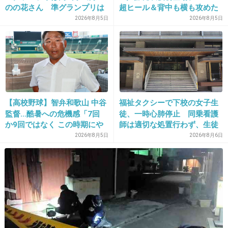
のの花さん 準グランプリは
超ヒール＆背中も横も攻めた
有吉もよくこういう表現使ってんじゃんw
徳島県出身・つむぎさん
ドレスで祝福に笑顔「ありが
2026年8月5日
2026年8月5日
とうございます」おなかふっ
+302
-6
くら
25. 匿名
2014/06/16(月) 17:08:52
フィフィ様様の世間に違和感を覚えます(笑)
【高校野球】智弁和歌山 中谷
福祉タクシーで下校の女子生
+51
-69
監督…酷暑への危機感「7回
徒、一時心肺停止 同乗看護
か9回ではなく この時期にや
師は適切な処置行わず、生徒
るか やらないか 命の危険が
は脳障害に影響
2026年8月5日
2026年8月6日
あるのではと」
26. 匿名
2014/06/16(月) 17:10:39
言い方が嫌味だよね。
ズバッと言ってるようで、名指ししないで遠回
しに言ってる感じがね。
+83
-57