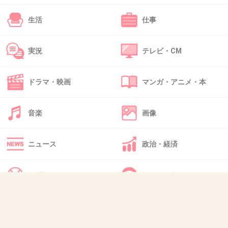
+73
-7
生活
仕事
実況
テレビ・CM
44. 匿名
2014/06/16(月) 17:16:14
有吉も嫌なタレントを匿名で批判してるやない
ドラマ・映画
マンガ・アニメ・本
かい！
+152
-8
音楽
画像
ニュース
政治・経済
45. 匿名
2014/06/16(月) 17:16:16
というかフィフィの顔が無理。
スポーツ
IT・インターネット
ミイラみたいでぞっとする。
+23
-66
犬・猫・動物
質問・雑談