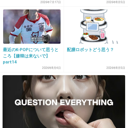
マツコと気が合うわけだ
れなきゃいけないの？ふざけ
2026年7月17日
2026年8月5日
やがって」
マツコ・デラックスが「5時に夢中！」
で、女子大生の飲み事情に「死んじゃった
らいいんじゃないですか」とぶった斬り
girlschannel.net
マツコ・デラックスが「5時に夢中！」で、女子大生の飲み事情に「死んじ
ゃったらいいんじゃないですか」とぶった斬りマツコ・デラックスが「5時
に夢中！」で、女子大生の飲み事情に「死んじゃったらいいんじゃないで
最近のK-POPについて思うと
配膳ロボットどう思う？
すか」とぶった斬り - ライブドアニュース2日放送...
ころ【嫌韓は来ないで】
part14
+28
-43
2026年8月4日
2026年8月5日
15. 匿名
2014/06/16(月) 17:06:06
宇多田は良くないけど、流石に叩き過ぎ。
+72
-90