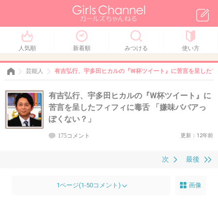
人気順
新着順
みつける
使い方
芸能人
有吉弘行、宇多田ヒカルの『W杯ツイート』に苦言を呈したフ
有吉弘行、宇多田ヒカルの『W杯ツイート』に
苦言を呈したフィフィに毒舌 「嫌味ババアっ
ぽくない？」
175コメント
更新：12年前
次
最後
1ページ(1-50コメント)
画像