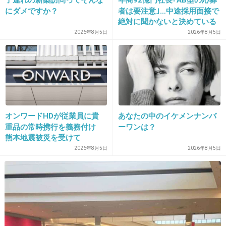
にダメですか？
者は要注意｣…中途採用面接で
らこその発言だよね。
絶対に聞かないと決めている
私も嫌味だなと思った。
｢よくある質問｣
2026年8月5日
2026年8月5日
宇多田ヒカルは日本人があまり好きじゃなさそ
う。
+142
-25
オンワードHDが従業員に貴
あなたの中のイケメンナンバ
35. 匿名
2014/06/16(月) 17:13:43
重品の常時携行を義務付け
ーワンは？
同意。言うなら実名で言うべき。
熊本地震被災を受けて
2026年8月5日
2026年8月5日
+57
-29
36. 匿名
2014/06/16(月) 17:13:47
フィフィはチョンの敵