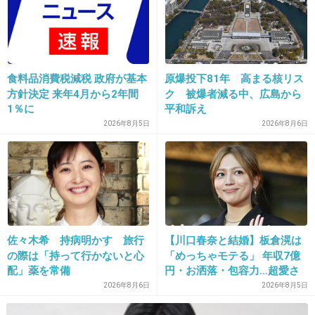
20. 匿名
2014/06/16(月) 17:07:31
以前、人間活動を頑張ると言っていたけど残念
食料品消費税減税 政府が基本
原爆投下81年 高まる核リス
な人になった印象
方針決定 来年4月から2年間
ク 被爆者減る中、広島から
1％に
平和訴え
2026年8月5日
2026年8月6日
出典：www.zakzak.co.jp
+295
-40
佐々木希 持病明かす 旅行
【川口春奈と結婚】板倉滉は
21. 匿名
2014/06/16(月) 17:07:36
の際は「持って行かないと心
「めっちゃモテる」 年収7億
配」薬を常備
円・お洒落・包容力…超愛さ
有吉の言ってることに同意。感じ悪すぎ。
れる日本代表
この人、いちいち噛みつかないと気に食わないのか？
2026年8月6日
2026年8月5日
+65
-123