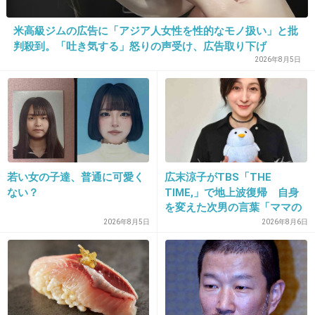
米高級ジムの広告に「アジア人女性を性的なモノ扱い」と批
判殺到。「吐き気する」怒りの声受け、広告取り下げ
2026年8月5日
16. 匿名
2014/06/16(月) 17:06:30
でもあれはふつうに宇多田ヒカルが悪いでしょ
自分の影響力を分かってなかった
しかも周りが言ってるのをそのままつぶやくと
若い女の子達、普通に可愛く
広末涼子がTBS「THE
かないわ
ない？
TIME,」で地上波復帰 自身
を変えた次男の言葉「ママの
+497
-31
ファンの人なら、知りたいん
2026年8月5日
2026年8月6日
じゃないか」
17. 匿名
2014/06/16(月) 17:06:47
有吉が嫌味ジジイになってしまった。