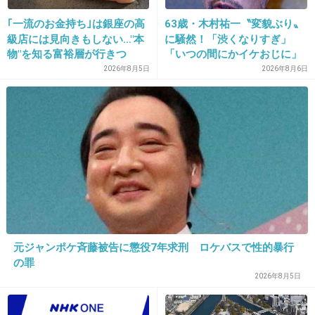
+414
-26
｢一流のお金持ち｣は銀座の高
63歳・木村祐一〝変貌ぶり〟
級店には見向きもしない…"本
に騒然！「渋くなりすぎ」
物"を知る富裕層が行きつ
「いつの間にかイケおじに」
く"究極のスシ"の正体
の声
2026年8月5日
2026年8月6日
18. 匿名
2014/06/16(月) 17:06:48
フィフィに同意だけど、貴方と違って〜のくだ
りがちょっとトゲがあるね(´･_･`)
+167
-39
19. 匿名
2014/06/16(月) 17:07:17
宇多田ヒカルも余計な事を言わなければいいの
元ジャンポケ斉藤被告に懲役7年求刑 ロケバスで性的暴行
に…。
の罪
揚げ足取り＆暇人のターゲットになる
2026年8月5日
+202
-10