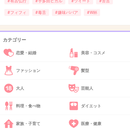
#有吉弘行
#宇多田ヒカル
#ツイート
#苦言
突っかからなきゃ
良かったんじゃない？
#フィフィ
#毒舌
#嫌味ババア
#W杯
+65
-27
カテゴリー
43. 匿名
2014/06/16(月) 17:15:52
恋愛・結婚
美容・コスメ
本当のサッカーファンからしたら こんなこと
呟かないし、呟いてほしくないよ
ファッション
髪型
宇多田は悪いけど、そこまで詳しくなかったの
に安易に呟いてしまったのがなぁ・・
大人
芸能人
サッカーはどうでもいい人にとってはどうでも
いいけど、応援して夢中になってるファンも世
料理・食べ物
ダイエット
界にはいるんだから 詳しくないうえにその審
判でもないのに勝手にこういうこと言わないで
家族・子育て
医療・健康
ほしい