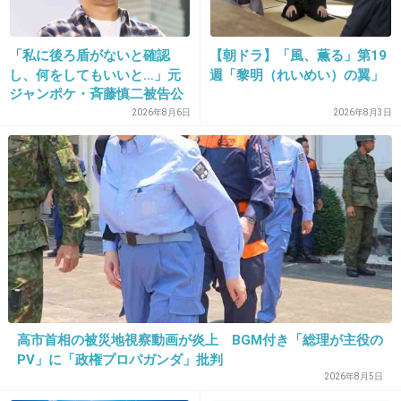
+200
-31
「私に後ろ盾がないと確認
【朝ドラ】「風、薫る」第19
し、何をしてもいいと…」元
週「黎明（れいめい）の翼」
ジャンポケ・斉藤慎二被告公
29. 匿名
2014/06/16(月) 17:11:26
判で被害者女性証言
2026年8月6日
2026年8月3日
前田敦子風に言ってたらちょっと面白いけど
ね。
+20
-5
30. 匿名
2014/06/16(月) 17:12:05
有吉もまた人のこと言ってんじゃん
+198
-6
高市首相の被災地視察動画が炎上 BGM付き「総理が主役の
PV」に「政権プロパガンダ」批判
2026年8月5日