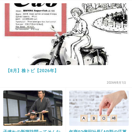
コラつくるのはよっぽどのバカか暇人で、本当
にスポーツ好きな人はそこまで他国の国民まで
嫌いになるほど引きずらないと思う
+42
-6
33. 匿名
2014/06/16(月) 17:12:59
【8月】株トピ【2026年】
別に宇多田ヒカルは主審が日本人だからって、日本まで嫌いにならないでねっ
て言っただけじゃないのかな？違うの？
フィフィはいろんな問題に口出しすぎ。別に何言おうが構わないけど、あなた
2026年8月1日
と違ってとか言う必要ないと思うわ。
+40
-64
34. 匿名
2014/06/16(月) 17:13:07
この発言って、自分は日本の蚊帳の外にいるか
子連れの新築訪問ってそんな
年商92億円社長｢AB型の応募