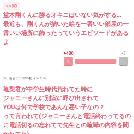
>>90
堂本剛くんに勝るオキニはいない気がする…
最近も、剛くんが描いた絵を一番いい部屋の一
番いい場所に飾ったっていうエピソードがある
よ
+480
-5
102. 匿名
2018/02/04(日) 14:31:02
亀梨君が中学生時代荒れてた時に
ジャニーさんに別室に呼び出されて
YOUは何で学校であんな悪い子なの？
って言われて(ジャニーさんと電話終わってるの
に電話切るの忘れてて先生との喧嘩の内容を聞
かれてた)