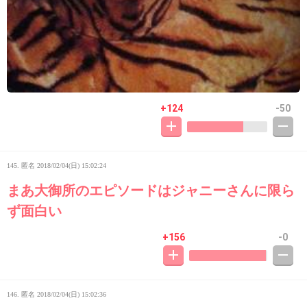
+124
-50
145. 匿名
2018/02/04(日) 15:02:24
まあ大御所のエピソードはジャニーさんに限ら
ず面白い
+156
-0
146. 匿名
2018/02/04(日) 15:02:36