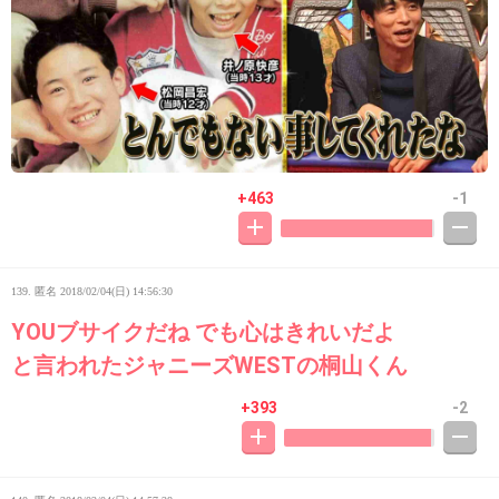
+463
-1
139. 匿名
2018/02/04(日) 14:56:30
YOUブサイクだね でも心はきれいだよ
と言われたジャニーズWESTの桐山くん
+393
-2