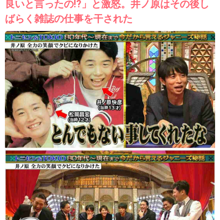
良いと言ったの!?」と激怒。井ノ原はその後し
ばらく雑誌の仕事を干された