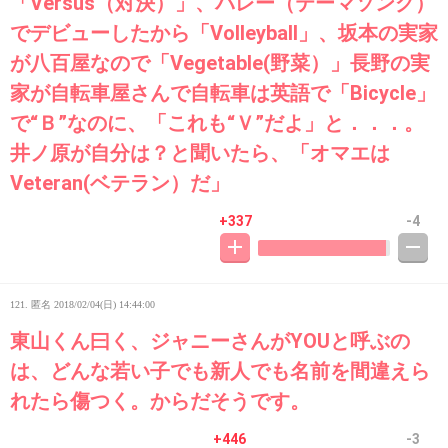
「Versus（対決）」、バレー（テーマソング）
でデビューしたから「Volleyball」、坂本の実家
が八百屋なので「Vegetable(野菜）」長野の実
家が自転車屋さんで自転車は英語で「Bicycle」
で“Ｂ”なのに、「これも“Ｖ”だよ」と．．．。
井ノ原が自分は？と聞いたら、「オマエは
Veteran(ベテラン）だ」
+337
-4
121. 匿名
2018/02/04(日) 14:44:00
東山くん曰く、ジャニーさんがYOUと呼ぶの
は、どんな若い子でも新人でも名前を間違えら
れたら傷つく。からだそうです。
+446
-3