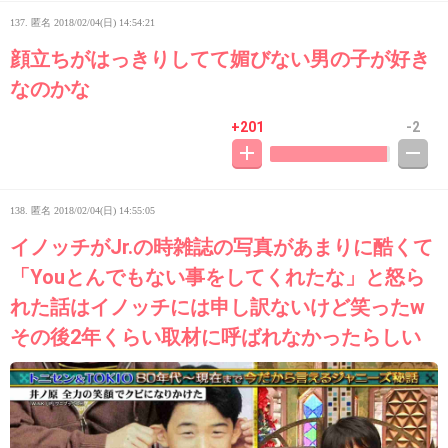
137. 匿名
2018/02/04(日) 14:54:21
顔立ちがはっきりしてて媚びない男の子が好き
なのかな
+201
-2
138. 匿名
2018/02/04(日) 14:55:05
イノッチがJr.の時雑誌の写真があまりに酷くて
「Youとんでもない事をしてくれたな」と怒ら
れた話はイノッチには申し訳ないけど笑ったw
その後2年くらい取材に呼ばれなかったらしい