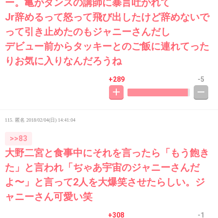
ー。亀がダンスの講師に暴言吐かれて
Jr辞めるって怒って飛び出したけど辞めないで
って引き止めたのもジャニーさんだし
デビュー前からタッキーとのご飯に連れてった
りお気に入りなんだろうね
+289
-5
115. 匿名
2018/02/04(日) 14:41:04
>>83
大野二宮と食事中にそれを言ったら「もう飽き
た」と言われ「ぢゃあ宇宙のジャニーさんだ
よ〜」と言って2人を大爆笑させたらしい。ジ
ャニーさん可愛い笑
+308
-1