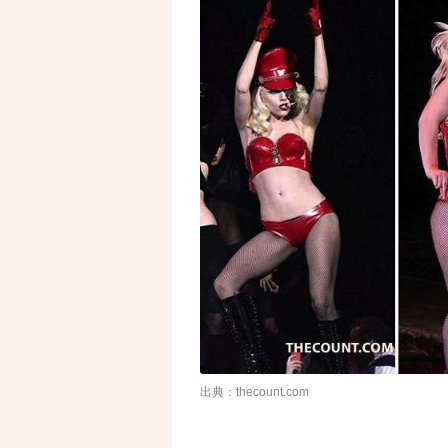
出典：thecount.com