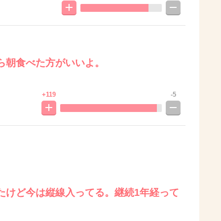
ら朝食べた方がいいよ。
+119
-5
たけど今は縦線入ってる。継続1年経って