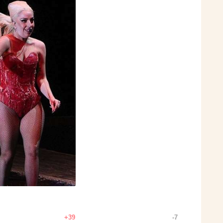
+39
-7