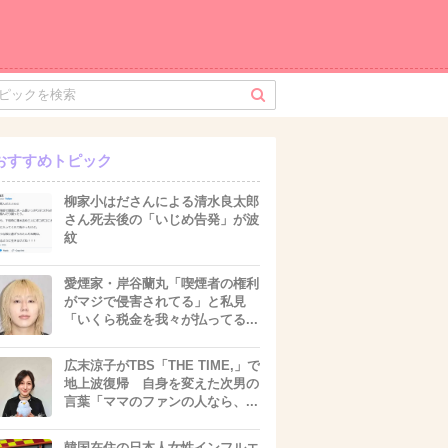
おすすめトピック
柳家小はださんによる清水良太郎
さん死去後の「いじめ告発」が波
紋
愛煙家・岸谷蘭丸「喫煙者の権利
がマジで侵害されてる」と私見
「いくら税金を我々が払ってる...
広末涼子がTBS「THE TIME,」で
地上波復帰 自身を変えた次男の
言葉「ママのファンの人なら、...
韓国在住の日本人女性インフルエ