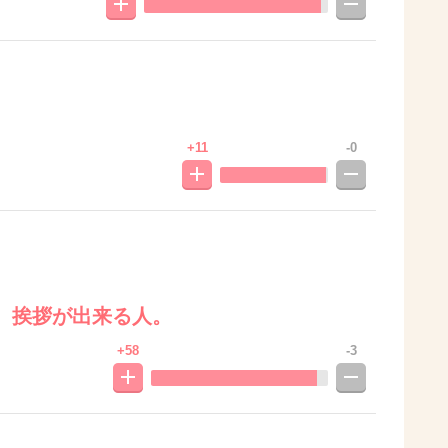
+11
-0
、挨拶が出来る人。
+58
-3