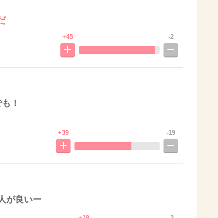
だ
+45
-2
でも！
+39
-19
人が良いー
+19
-2