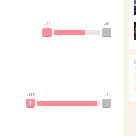
。
+22
-10
+117
-3