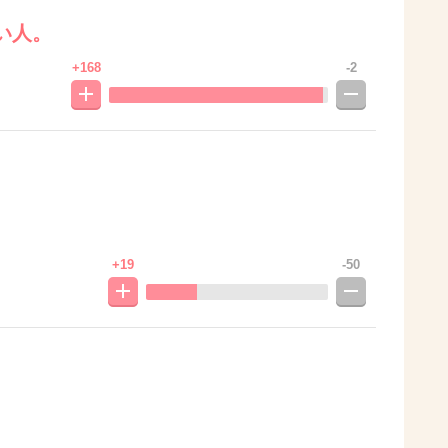
い人。
+168
-2
+19
-50