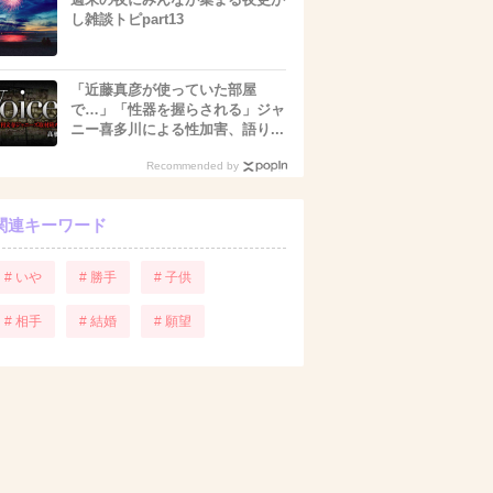
し雑談トピpart13
「近藤真彦が使っていた部屋
で…」「性器を握らされる」ジャ
ニー喜多川による性加害、語り...
Recommended by
関連キーワード
# いや
# 勝手
# 子供
# 相手
# 結婚
# 願望