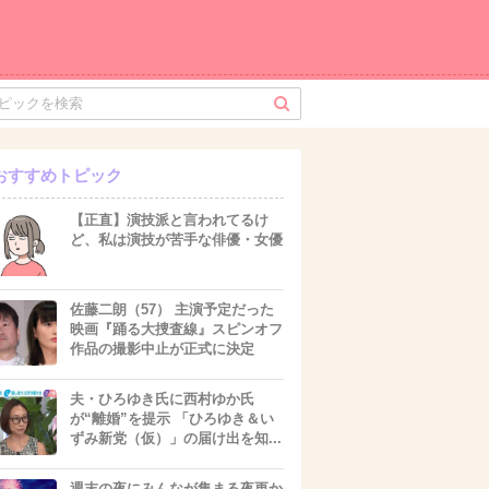
おすすめトピック
【正直】演技派と言われてるけ
ど、私は演技が苦手な俳優・女優
佐藤二朗（57） 主演予定だった
映画『踊る大捜査線』スピンオフ
作品の撮影中止が正式に決定
夫・ひろゆき氏に西村ゆか氏
が“離婚”を提示 「ひろゆき＆い
ずみ新党（仮）」の届け出を知...
週末の夜にみんなが集まる夜更か