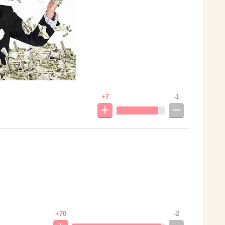
+7
-1
+70
-2