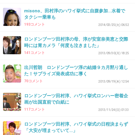
司会者の質が下がって行くね。
misono、田村淳のハワイ挙式に自腹参加…水着で
タクシー乗車も
+84
-9
193コメント
2014/03/25(火) 06:52
ロンドンブーツ田村淳の母、淳が安室奈美恵と交際
時には胃カメラ「何度も泣きました」
38. 匿名
2014/04/23(水) 16:09:32
141コメント
2013/09/30(月) 18:25
36
仕事だからでしょ！
出川哲朗 ロンドンブーツ淳の結婚９カ月黙り通し
た！サプライズ発表成功に導く
イメージアップのコツをよく心得てらっしゃる
70コメント
2013/09/19(木) 12:54
と感心したよ。
ロンドンブーツ田村淳、ハワイ挙式ロンハー密着企
+41
-14
画が出国直前で白紙に
117コメント
2013/11/24(日) 01:33
39. 匿名
2014/04/23(水) 16:09:41
ロンドンブーツ田村淳、ハワイ挙式の日程決まらず
「大安が埋まっていて…」
台本を手に持ってMCをやるという斬新なスタ