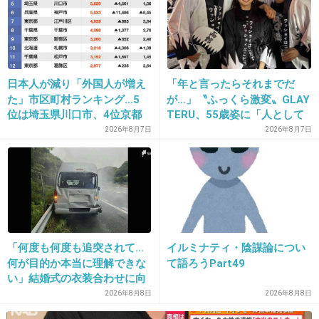
事をなんだと思ってんの？て思う
仕事なんだから台本覚えたりするの当たり前で
しょ
日本人が減り「外国人が増え
「年と言ったらそれまでだ
+149
-16
た」市区町村ランキング…5
が…」〝ふっくら激変〟GLAY
位は埼玉県川口市、4位京都
TERU、55歳姿に「人として
市、ではトップ3は？
好きすぎる」「TERUさんに
2026年8月7日
2026年8月7日
は見えない」「分からなかっ
25. 匿名
2014/04/23(水) 16:02:18
た」
へぇ 〜
+19
-6
「何度も何度も追突されて…
イルミナティ・陰謀論につい
何が目的か本当に理解できな
て語ろうPart49
26. 匿名
2014/04/23(水) 16:02:37
い」結婚式の衣装合わせに向
ローラー好きだけど淳が言うとウソっぽい
かっていた夫婦が直面した
2026年8月8日
2026年8月8日
「死の恐怖」東名高速で続い
+54
-42