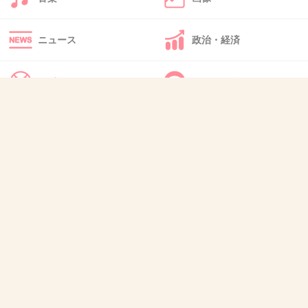
43. 匿名
2014/04/23(水) 16:12:39
ニュース
政治・経済
ローラていつまでこのキャラでいくんだろ？
30〜40歳でも、わかんな〜い☆とかいって頬を
スポーツ
IT・インターネット
膨らませるのかな？雑誌はモデルの入れ替わり
激しいから将来的には厳しいし。
犬・猫・動物
質問・雑談
それまでにお父さんの居るバングラに帰るのか
な？
+72
-15
44. 匿名
2014/04/23(水) 16:12:41
努力家とか何見て言ってんの？
+74
-17