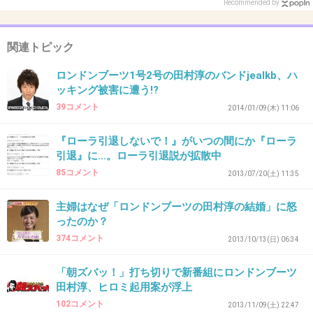
+58
-23
Recommended by
関連トピック
35. 匿名
2014/04/23(水) 16:07:41
ロンドンブーツ1号2号の田村淳のバンドjealkb、ハ
ローラ嫌い
ッキング被害に遭う!?
39コメント
2014/01/09(木) 11:06
+117
-47
『ローラ引退しないで！』がいつの間にか『ローラ
引退』に…。ローラ引退説が拡散中
36. 匿名
2014/04/23(水) 16:07:53
85コメント
2013/07/20(土) 11:35
ローラは頑張り屋さんなの知ってる(ｏ´∀｀)
無人島で食料を探したり、調理したり。
主婦はなぜ「ロンドンブーツの田村淳の結婚」に怒
寝る時間も少ないのにずっと働いてた。
ったのか？
料理上手だし。
374コメント
2013/10/13(日) 06:34
+44
-73
「朝ズバッ！」打ち切りで新番組にロンドンブーツ
田村淳、ヒロミ起用案が浮上
102コメント
2013/11/09(土) 22:47
37. 匿名
2014/04/23(水) 16:08:14