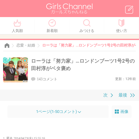
人気順
新着順
みつける
使い方
恋愛・結婚
ローラは「努力家」…ロンドンブーツ1号2号の田村淳が
ローラは「努力家」…ロンドンブーツ1号2号の
田村淳がベタ褒め
143コメント
更新：12年前
次
最後
1ページ(1-50コメント)
画像
1. 匿名
2014/04/23(水) 15:55:16