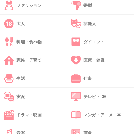
ファッション
髪型
+9
-47
大人
芸能人
41. 匿名
2014/04/23(水) 16:09:54
料理・食べ物
ダイエット
29
森泉とローラじゃ家柄が違いすぎる
家族・子育て
医療・健康
セレブと犯罪者の家を比べないで！
+107
-38
生活
仕事
実況
テレビ・CM
42. 匿名
2014/04/23(水) 16:10:27
森泉のタメ口は私の中ではアリ
ドラマ・映画
マンガ・アニメ・本
+106
-37
音楽
画像