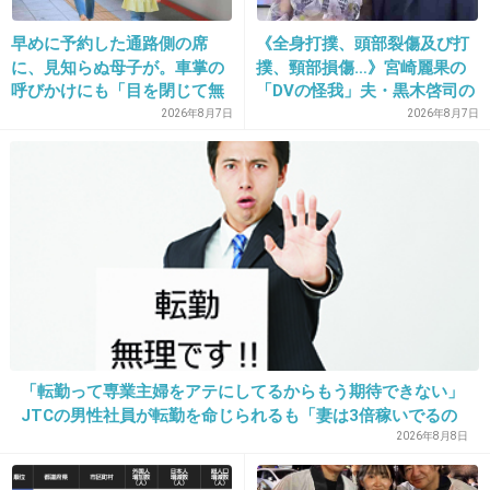
誰が見てんの？
早めに予約した通路側の席
《全身打撲、頭部裂傷及び打
に、見知らぬ母子が。車掌の
撲、頸部損傷…》宮崎麗果の
あ、制作費が安上がりで済むからか。
呼びかけにも「目を閉じて無
「DVの怪我」夫・黒木啓司の
視」して居座られました。無
逮捕で始まる「夫婦の闘争」
2026年8月7日
2026年8月7日
+42
-5
理やり奪われた席は、結
局“やったもん勝ち”になって
しまうのでしょうか？
23. 匿名
2014/04/23(水) 16:01:23
頑張り屋だってことは前から思ってた
出典：blogimg.goo.ne.jp
+216
-96
「転勤って専業主婦をアテにしてるからもう期待できない」
JTCの男性社員が転勤を命じられるも「妻は3倍稼いでるの
で、それなら辞める」と言ったら、転勤がなくなった
2026年8月8日
24. 匿名
2014/04/23(水) 16:01:57
台本も覚えずカンペ見まくりのタレントって仕