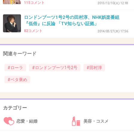
115コメント
2013/12/10(火) 12:18
イルですが、自分のセリフには蛍光ペンで線を
引いてくる
ロンドンブーツ1号2号の田村淳、NHK娯楽番組
・・すげー無理やり褒めてるｗ敦、褒めなきゃ
『低俗』に反論 「TV知らない証拠」
82コメント
バックについてるやつに殺されでもするのかｗ
2014/03/27(木) 17:56
ｗ
それが努力家ならもっと努力家で使えるタレン
関連キーワード
トいっぱいいるでしょ
なんかローラの周りって間違った人いっぱいい
#ローラ
#ロンドンブーツ1号2号
#田村淳
そう
#ベタ褒め
+90
-14
カテゴリー
40. 匿名
2014/04/23(水) 16:09:52
恋愛・結婚
美容・コスメ
父ちゃんの事もあったし、いい子でいるしかないですよね。なんだかお気の
毒。