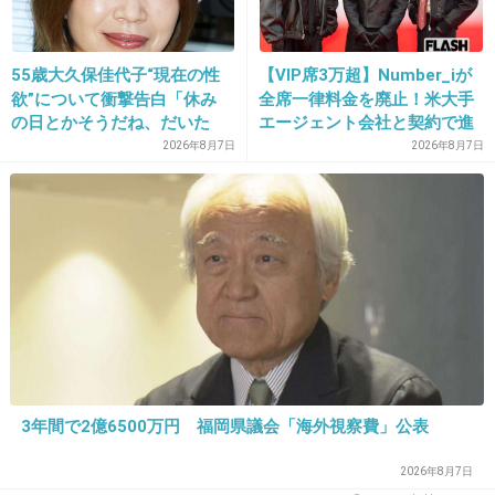
55歳大久保佳代子“現在の性
【VIP席3万超】Number_iが
33. 匿名
2014/04/23(水) 16:06:49
欲”について衝撃告白「休み
全席一律料金を廃止！米大手
マジっすか？適当に喋ってそうなのは気のせい
の日とかそうだね、だいた
エージェント会社と契約で進
かなww
い…」
む“世界標準”化
2026年8月7日
2026年8月7日
+46
-5
34. 匿名
2014/04/23(水) 16:07:35
デビューしたの時はいじられたりしたら顔真っ
赤にして照れてる姿が可愛かった
慣れたって感じなんだろーけど昔に比べたら態
度がでかくなった
3年間で2億6500万円 福岡県議会「海外視察費」公表
初々しさがなくなったね
2026年8月7日