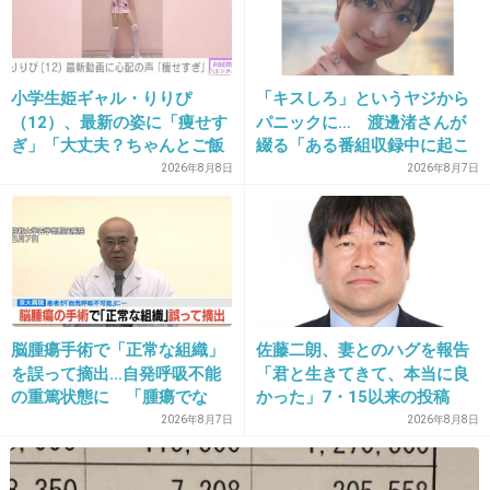
+168
-24
14. 匿名
2014/04/23(水) 16:00:08
小学生姫ギャル・りりぴ
「キスしろ」というヤジから
（12）、最新の姿に「痩せす
パニックに… 渡邊渚さんが
ローラ可愛い
ぎ」「大丈夫？ちゃんとご飯
綴る「ある番組収録中に起こ
食べてね」など心配の声
ったフラッシュバック」
+118
-126
2026年8月8日
2026年8月7日
15. 匿名
2014/04/23(水) 16:00:21
田村淳の好みのタイプだったりして
脳腫瘍手術で「正常な組織」
佐藤二朗、妻とのハグを報告
を誤って摘出…自発呼吸不能
「君と生きてきて、本当に良
出典：trendy.nikkeibp.co.jp
の重篤状態に 「腫瘍でな
かった」7・15以来の投稿
い」結果出ても“勘違い”で摘
「文〇砲より遥かに威力は弱
2026年8月7日
2026年8月8日
出継続 通常の生活送ってい
いが…」
+168
-18
た患者が手足も動かず 京大