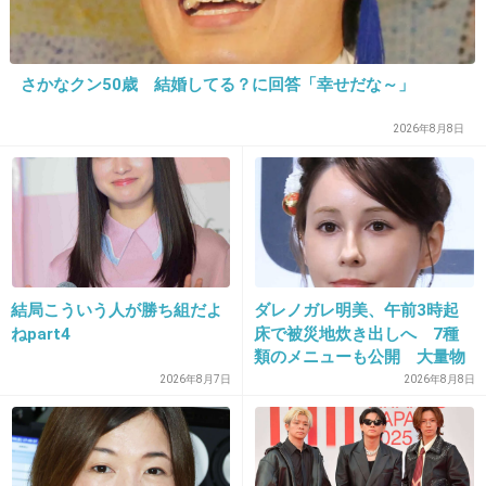
32. 匿名
2014/04/23(水) 16:06:39
さかなクン50歳 結婚してる？に回答「幸せだな～」
ローラはおバカキャラが功を奏して
2026年8月8日
当たり前のことができなくても、ちょっと何か
するだけで褒められるんだろうね。
実際は日本語不自由じゃないし仕事減ってるん
だから
台本憶えるくらいやれよ！っていいたい。
結局こういう人が勝ち組だよ
ダレノガレ明美、午前3時起
っていうか、お父さんの件うやむやのまま
ねpart4
床で被災地炊き出しへ 7種
類のメニューも公開 大量物
ししししし司会!!??
資とともに
2026年8月7日
2026年8月8日
バックが真っ黒過ぎて眩暈がするわ。
+167
-27