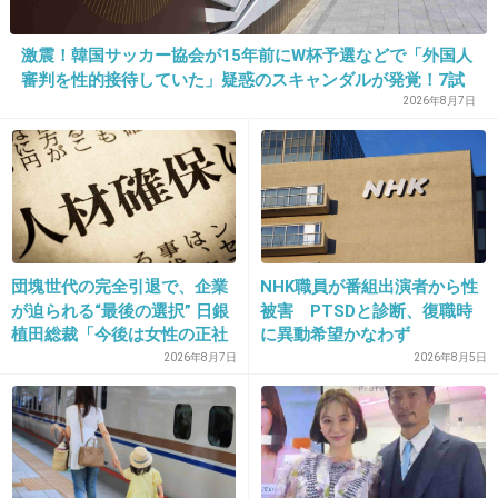
20. 匿名
2014/04/23(水) 16:01:02
激震！韓国サッカー協会が15年前にW杯予選などで「外国人
ワザとらしい口調がうざい
審判を性的接待していた」疑惑のスキャンダルが発覚！7試
合20人が対象で日本人審判が含まれていたとの指摘も…
2026年8月7日
+141
-24
21. 匿名
2014/04/23(水) 16:01:16
17
司会者として当たり前じゃん
団塊世代の完全引退で、企業
NHK職員が番組出演者から性
が迫られる“最後の選択” 日銀
被害 PTSDと診断、復職時
+140
-10
植田総裁「今後は女性の正社
に異動希望かなわず
員化と外国人の人材活用が
2026年8月7日
2026年8月5日
鍵」
22. 匿名
2014/04/23(水) 16:01:19
クイズ番組だけはなくならないよね、不思議な
ことに。