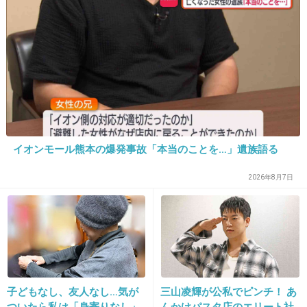
た約1.7キロの追突＝静岡
27. 匿名
2014/04/23(水) 16:03:04
不思議な能力？どこが？計算高いだけでしょロ
ーラは
+133
-36
イオンモール熊本の爆発事故「本当のことを…」遺族語る
2026年8月7日
28. 匿名
2014/04/23(水) 16:03:15
真っ黒なローラを起用する番組がまだあったこ
とに驚き！
しかもMCで
+140
-37
子どもなし、友人なし…気が
三山凌輝が公私でピンチ！ あ
ついたら私は「身寄りなし」
んかけパスタ店のエリート社