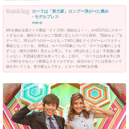
ローラは「努力家」ロンブー淳がべた褒め
- モデルプレス
mdpr.jp
MCを務める新クイズ番組「クイズ30～団結せよ！～」が4月27日にスター
トするため、都内スタジオにて取材に応じたローラと田村。“団結せよ！”を
テーマに、30人が1つのチームとなってMCに挑むクイズゲームバラエティ
番組となっている。 田村は、ローラの印象について「ローラは俺のことを
ずっと（相方の田村）亮さんと呼ぶ。でも（呼ばれることは）不思議と嫌
じゃない。不思議な能力を持っている」と語り、「ローラは台本を手に持
ってMCをやるという斬新なスタイルですが、自分のセリフには蛍光ペンで
線を引いてくる。努力家なんですよ」とローラのMCを評価。