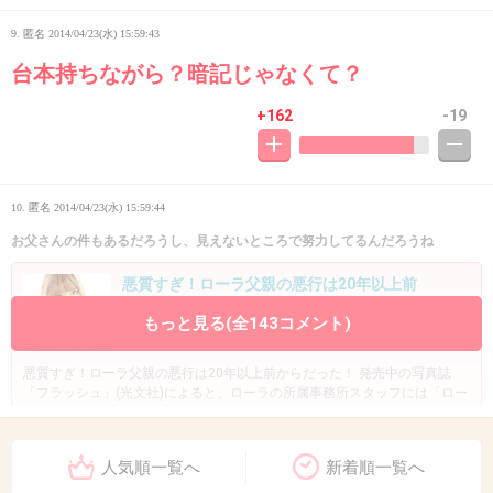
9. 匿名
2014/04/23(水) 15:59:43
台本持ちながら？暗記じゃなくて？
+162
-19
10. 匿名
2014/04/23(水) 15:59:44
お父さんの件もあるだろうし、見えないところで努力してるんだろうね
悪質すぎ！ローラ父親の悪行は20年以上前
からだった！
もっと見る(全143コメント)
girlschannel.net
悪質すぎ！ローラ父親の悪行は20年以上前からだった！ 発売中の写真誌
「フラッシュ」(光文社)によると、ローラの所属事務所スタッフには「ロー
ラのお父さんには気をつけてください」とお達しが出ており、ローラはよ
くジュリップ容疑者に送金していたという。しか...
人気順一覧へ
新着順一覧へ
+67
-133