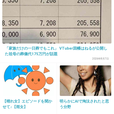
病院
「家族だけの一日葬でもこれ」 VTuber因幡はねるが公開し
16. 匿名
2014/04/23(水) 16:00:25
た祖母の葬儀代175万円が話題
へぇ～。ローラ嫌いじゃないけど…タメ口が不
2026年8月7日
快。
+109
-54
17. 匿名
2014/04/23(水) 16:00:34
【晴れ女】エピソードを聞か
明らかにAIで淘汰されたと思
＞（ローラはゲストの）名前もしっかり覚えてくる
せて♪【雨女】
う分野
↑素晴らしい。こういう点は見習いたい