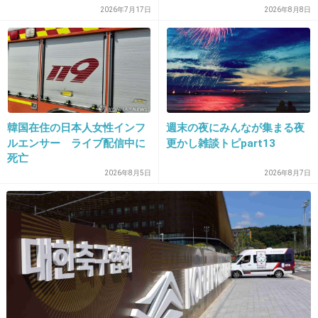
2026年7月17日
2026年8月8日
+32
-87
18. 匿名
2014/04/23(水) 16:00:40
ワイプで大げさなリアクションをとるとかが日
本のタレントたちの努力なんだろうね・・・
韓国在住の日本人女性インフ
週末の夜にみんなが集まる夜
レベル低いなぁ
ルエンサー ライブ配信中に
更かし雑談トピpart13
死亡
+125
-16
2026年8月5日
2026年8月7日
19. 匿名
2014/04/23(水) 16:00:46
ネットは怖いよね
+32
-35