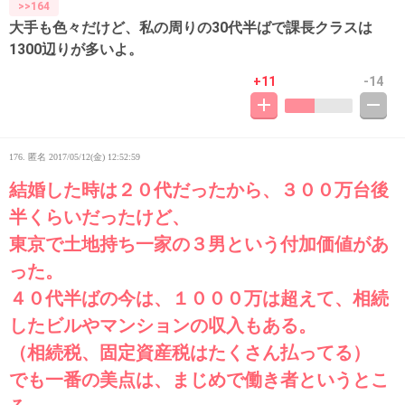
>>164
大手も色々だけど、私の周りの30代半ばで課長クラスは
1300辺りが多いよ。
+11
-14
176. 匿名
2017/05/12(金) 12:52:59
結婚した時は２０代だったから、３００万台後
半くらいだったけど、
東京で土地持ち一家の３男という付加価値があ
った。
４０代半ばの今は、１０００万は超えて、相続
したビルやマンションの収入もある。
（相続税、固定資産税はたくさん払ってる）
でも一番の美点は、まじめで働き者というとこ