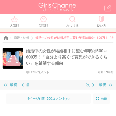
人気順
新着順
みつける
使い方
恋愛・結婚
婚活中の女性が結婚相手に望む年収は500～600万！「
婚活中の女性が結婚相手に望む年収は500～
600万！「自分より高くて育児ができるくら
い」を希望する傾向
1785コメント
更新：9年前
最初
前
次
最後
4ページ(151-200コメント)
画像