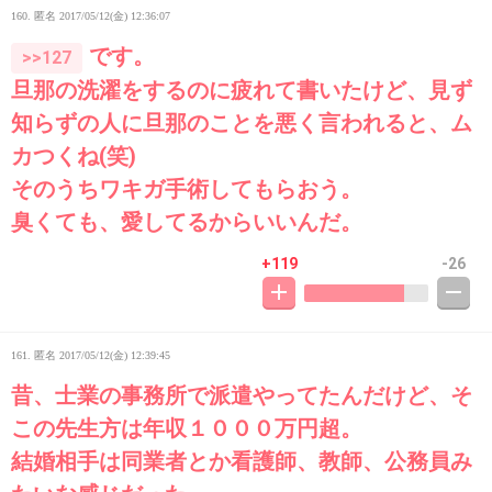
160. 匿名
2017/05/12(金) 12:36:07
です。
>>127
旦那の洗濯をするのに疲れて書いたけど、見ず
知らずの人に旦那のことを悪く言われると、ム
カつくね(笑)
そのうちワキガ手術してもらおう。
臭くても、愛してるからいいんだ。
+119
-26
161. 匿名
2017/05/12(金) 12:39:45
昔、士業の事務所で派遣やってたんだけど、そ
この先生方は年収１０００万円超。
結婚相手は同業者とか看護師、教師、公務員み