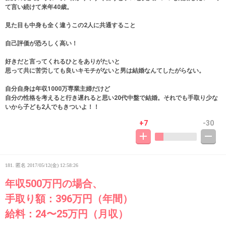
て言い続けて来年40歳。
見た目も中身も全く違うこの2人に共通すること
自己評価が恐ろしく高い！
好きだと言ってくれるひとをありがたいと
思って共に苦労しても良いキモチがないと男は結婚なんてしたがらない。
自分自身は年収1000万専業主婦だけど
自分の性格を考えると行き遅れると思い20代中盤で結婚。それでも手取り少な
いから子ども2人でもきついよ！！
+7
-30
181. 匿名
2017/05/12(金) 12:58:26
年収500万円の場合、
手取り額：396万円（年間）
給料：24〜25万円（月収）