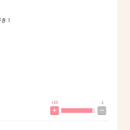
好き！
+13
-1