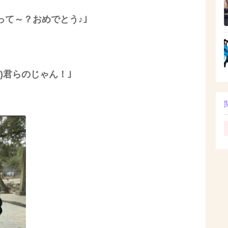
って～？おめでとう♪｣
｣
笑)君らのじゃん！｣