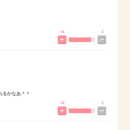
！
+6
-1
れるかなあ＾＾
+6
-1