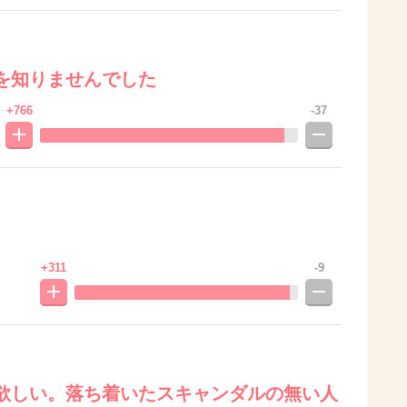
を知りませんでした
+766
-37
+311
-9
欲しい。落ち着いたスキャンダルの無い人