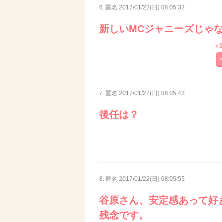
6. 匿名
2017/01/22(日) 08:05:33
新しいMCジャニーズじゃ
+1
7. 匿名
2017/01/22(日) 08:05:43
後任は？
8. 匿名
2017/01/22(日) 08:05:55
谷原さん、安定感あって好
残念です。