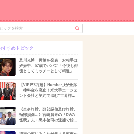
おすすめトピック
及川光博 再婚を発表 お相手は
妊娠中、57歳でパパに「今後も俳
優としてミッチーとして精進」
【VIP席3万超】Number_iが全席
一律料金を廃止！米大手エージェ
ント会社と契約で進む“世界標...
《全身打撲、頭部裂傷及び打撲、
頸部損傷…》宮崎麗果の「DVの
怪我」夫・黒木啓司の逮捕で始...
週末の夜にみんなが集まる夜更か