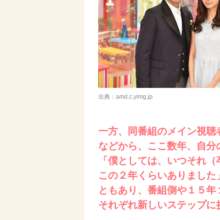
出典：amd.c.yimg.jp
一方、同番組のメイン視聴
などから、ここ数年、自分
「僕としては、いつそれ（
この２年くらいありました
ともあり、番組側や１５年
それぞれ新しいステップに