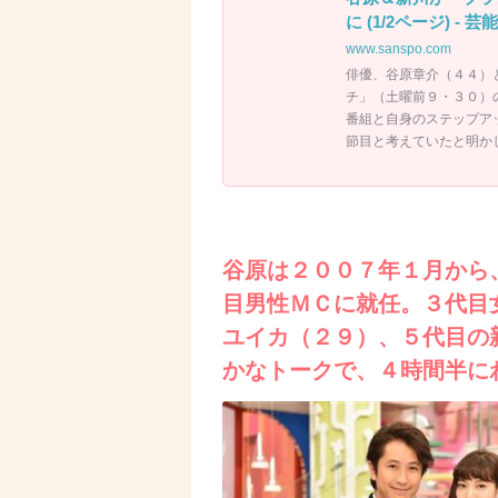
に (1/2ページ) - 
www.sanspo.com
俳優、谷原章介（４４）
チ」（土曜前９・３０）
番組と自身のステップア
節目と考えていたと明か
谷原は２００７年１月から
目男性ＭＣに就任。３代目
ユイカ（２９）、５代目の
かなトークで、４時間半に