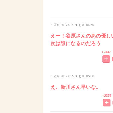
2. 匿名
2017/01/22(日) 08:04:50
えー！谷原さんのあの優し
次は誰になるのだろう
+2447
3. 匿名
2017/01/22(日) 08:05:08
え、新川さん早いな。
+2375