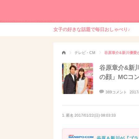
女子の好きな話題で毎日おしゃべり♪
テレビ・CM
谷原章介&新川優愛
谷原章介&新
の顔」MCコ
389コメント
2017
1. 匿名
2017/01/22(日) 08:03:33
谷原＆新川が『ブラ