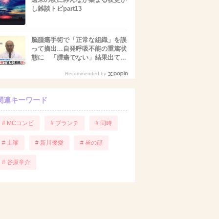
し雑談トピpart13
脳腫瘍手術で「正常な組織」を誤
って摘出…自発呼吸不能の重篤状
態に 「腫瘍でない」結果出て...
Recommended by
関連キーワード
# MCコンビ
# ブランチ
# 同時
# 土曜
# 新川優愛
# 昼の顔
# 谷原章介