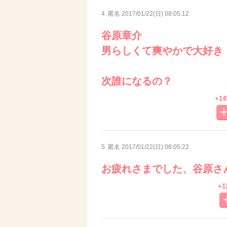
4. 匿名
2017/01/22(日) 08:05:12
谷原章介
男らしくて爽やかで大好き
次誰になるの？
+14
5. 匿名
2017/01/22(日) 08:05:22
お疲れさまでした、谷原さ
+1