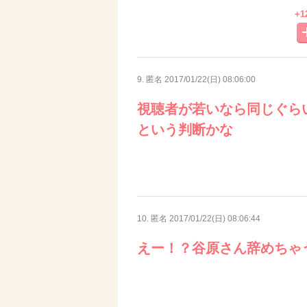
+1
9. 匿名
2017/01/22(日) 08:06:00
視聴者が若いなら同じぐら
という判断かな
10. 匿名
2017/01/22(日) 08:06:44
えー！？谷原さん辞めちゃ