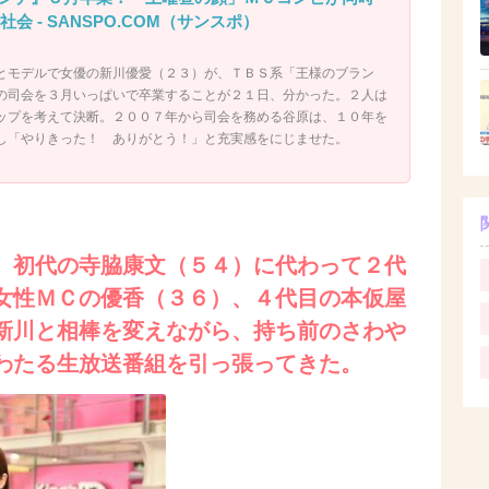
芸能社会 - SANSPO.COM（サンスポ）
とモデルで女優の新川優愛（２３）が、ＴＢＳ系「王様のブラン
の司会を３月いっぱいで卒業することが２１日、分かった。２人は
ップを考えて決断。２００７年から司会を務める谷原は、１０年を
し「やりきった！ ありがとう！」と充実感をにじませた。
、初代の寺脇康文（５４）に代わって２代
女性ＭＣの優香（３６）、４代目の本仮屋
新川と相棒を変えながら、持ち前のさわや
わたる生放送番組を引っ張ってきた。