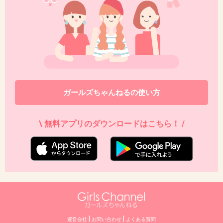
ガールズちゃんねるの使い方
\ 無料アプリのダウンロードはこちら！ /
|
|
運営会社
お問い合わせ
よくある質問