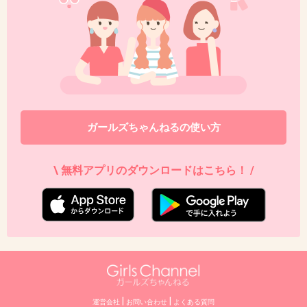
ガールズちゃんねるの使い方
\ 無料アプリのダウンロードはこちら！ /
|
|
運営会社
お問い合わせ
よくある質問