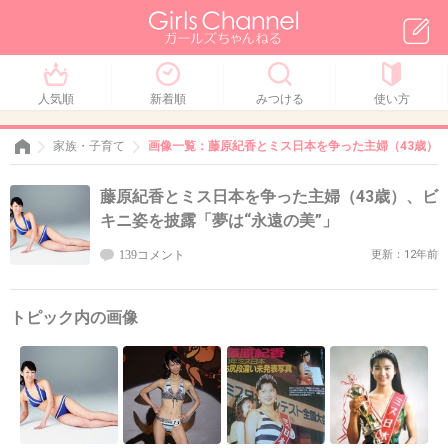
人気順
新着順
みつける
使い方
家族・子育て
画像一覧：藤原紀香とミス日本を争った主婦（43歳）、
藤原紀香とミス日本を争った主婦（43歳）、ビ
キニ姿を披露「夢は“永遠の美”」
139コメント
更新：12年前
トピック内の画像