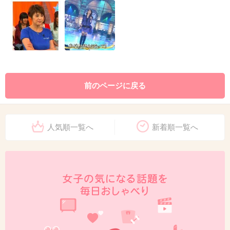
前のページに戻る
人気順一覧へ
新着順一覧へ