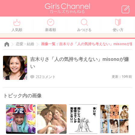
人気順
新着順
みつける
使い方
恋愛・結婚
画像一覧：吉木りさ「人の気持ち考えない」misonoが嫌
吉木りさ「人の気持ち考えない」misonoが嫌
い
212コメント
更新：10年前
トピック内の画像