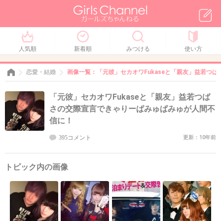
人気順
新着順
みつける
使い方
恋愛・結婚
画像一覧：「元彼」セカオワFukaseと「親友」益若つ
「元彼」セカオワFukaseと「親友」益若つば
さの交際宣言できゃりーぱみゅぱみゅが人間不
信に！
395コメント
更新：10年前
トピック内の画像