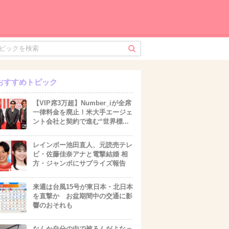
おすすめトピック
【VIP席3万超】Number_iが全席
一律料金を廃止！米大手エージェ
ント会社と契約で進む“世界標...
レインボー池田直人、元読売テレ
ビ・佐藤佳奈アナと電撃結婚 相
方・ジャンボにサプライズ報告
来週は台風15号が東日本・北日本
を直撃か お盆期間中の交通に影
響のおそれも
なんか自分の中で被るんだよなっ