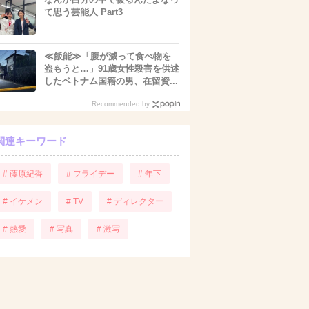
て思う芸能人 Part3
≪飯能≫「腹が減って食べ物を
盗もうと…」91歳女性殺害を供述
したベトナム国籍の男、在留資...
Recommended by
関連キーワード
# 藤原紀香
# フライデー
# 年下
# イケメン
# TV
# ディレクター
# 熱愛
# 写真
# 激写