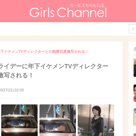
下イケメンTVディレクターとの熱愛写真激写される！
ライデーに年下イケメンTVディレクター
激写される！
0/27(日) 02:05