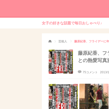
女子の好きな話題で毎日おしゃべり♪
芸能人
藤原紀香、フライデーに年
藤原紀香、フ
との熱愛写真
75コメント
2013/1