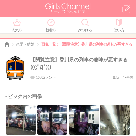
人気順
新着順
みつける
使い方
恋愛・結婚
画像一覧：【閲覧注意】香川県の列車の趣味が悪すぎる(((;ﾟ
【閲覧注意】香川県の列車の趣味が悪すぎる
(((;ﾟДﾟ)))
138コメント
更新：12年前
トピック内の画像