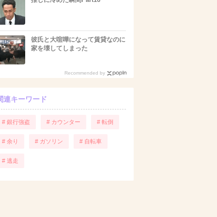
彼氏と大喧嘩になって賃貸なのに
家を壊してしまった
Recommended by
関連キーワード
# 銀行強盗
# カウンター
# 転倒
# 余り
# ガソリン
# 自転車
# 逃走