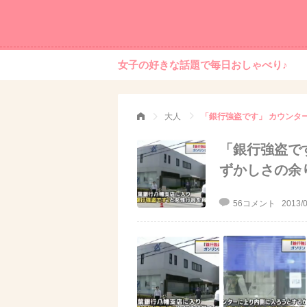
女子の好きな話題で毎日おしゃべり♪
大人
「銀行強盗です」 カウンタ
「銀行強盗で
ずかしさの余
56コメント
2013/0