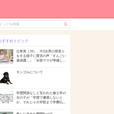
おすすめトピック
辻希美（39）、中2次男の荷造り
をする様子に賛否の声「すんごい
過保護…」「全部ママが準備し...
モンゴルについて
学歴関係なしと言われた修士卒の
女の子が「学歴で優遇しないと
か、それじゃ大学院まで学費払...
推しに冷めた瞬間Part16