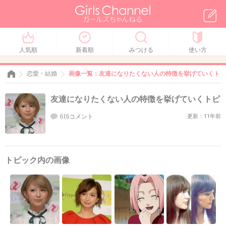
人気順
新着順
みつける
使い方
恋愛・結婚
画像一覧：友達になりたくない人の特徴を挙げていくトピ
友達になりたくない人の特徴を挙げていくトピ
616コメント
更新：11年前
トピック内の画像