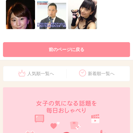
前のページに戻る
人気順一覧へ
新着順一覧へ