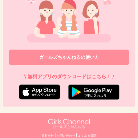
ガールズちゃんねるの使い方
\ 無料アプリのダウンロードはこちら！ /
|
|
運営会社
お問い合わせ
よくある質問