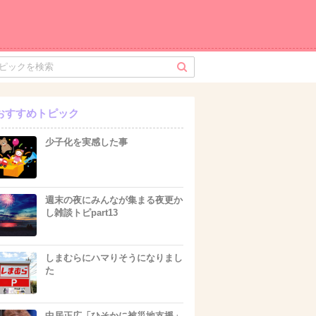
おすすめトピック
少子化を実感した事
週末の夜にみんなが集まる夜更か
し雑談トピpart13
しまむらにハマりそうになりまし
た
中居正広「ひそかに被災地支援」