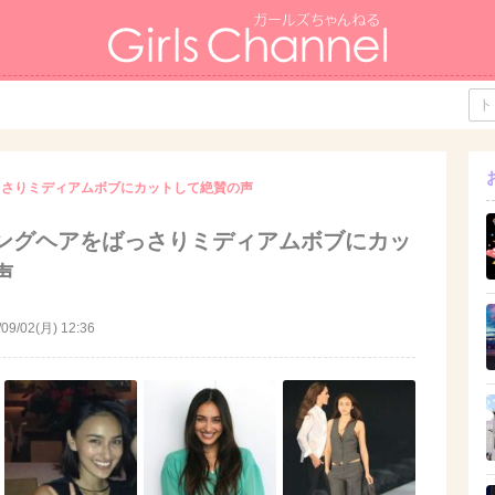
っさりミディアムボブにカットして絶賛の声
ングヘアをばっさりミディアムボブにカッ
声
/09/02(月) 12:36