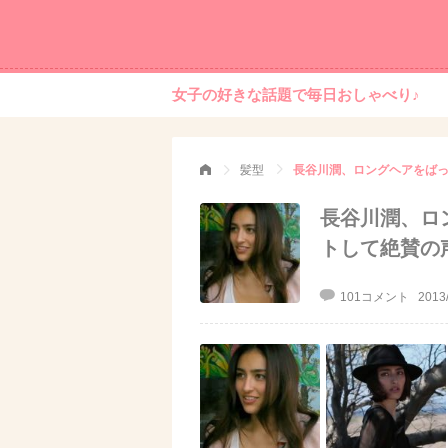
女子の好きな話題で毎日おしゃべり♪
髪型
長谷川潤、ロングヘアをば
長谷川潤、ロ
トして絶賛の
101コメント
2013