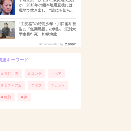
か 2016年の熊本地震直後には
現地で炊き出し “誰にも知ら...
“主犯格”の特定少年・川口侑斗被
告に「無期懲役」の判決 江別大
学生暴行死 札幌地裁
Recommended by
関連キーワード
# 長谷川潤
# ロング
# ヘア
# ミディアム
# ボブ
# カット
# 絶賛
# 声