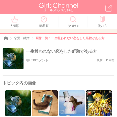
人気順
新着順
みつける
使い方
恋愛・結婚
画像一覧：一生報われない恋をした経験がある方
一生報われない恋をした経験がある方
219コメント
更新：11年前
トピック内の画像