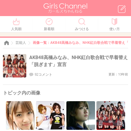
人気順
新着順
みつける
使い方
芸能人
画像一覧：AKB48高橋みなみ、NHK紅白歌合戦で早着替え「
AKB48高橋みなみ、NHK紅白歌合戦で早着替え
「脱ぎます」宣言
92コメント
更新：13年前
トピック内の画像