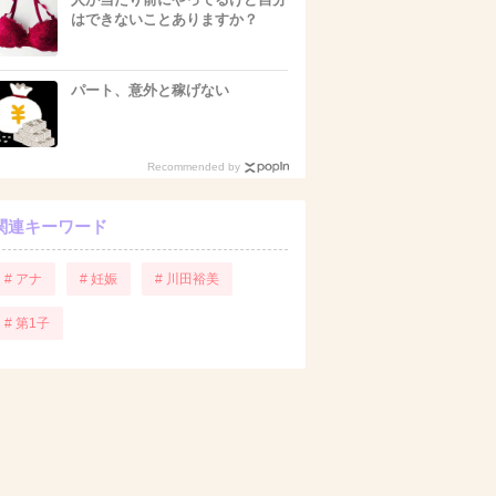
はできないことありますか？
パート、意外と稼げない
Recommended by
関連キーワード
# アナ
# 妊娠
# 川田裕美
# 第1子