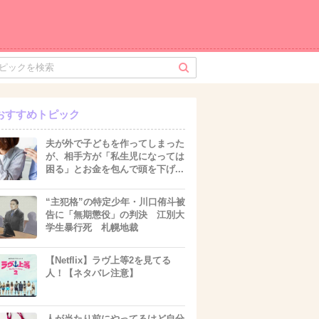
おすすめトピック
夫が外で子どもを作ってしまった
が、相手方が「私生児になっては
困る」とお金を包んで頭を下げ...
“主犯格”の特定少年・川口侑斗被
告に「無期懲役」の判決 江別大
学生暴行死 札幌地裁
【Netflix】ラヴ上等2を見てる
人！【ネタバレ注意】
人が当たり前にやってるけど自分