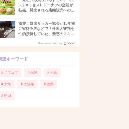
スド×ミセス》ドーナツの空箱が
転売、懸念される店頭販売への...
激震！韓国サッカー協会が15年前
にW杯予選などで「外国人審判を
性的接待していた」疑惑のスキ...
Recommended by
関連キーワード
# ノブコブ
# 保険
# 千鳥
# 大悟
# 大悟組
# 徳井
# 理由