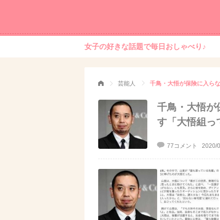
女子の好きな話題で毎日おしゃべり♪
芸能人
千鳥・大悟が保険に入ら
千鳥・大悟が
す「大悟組っ
77コメント
2020/0