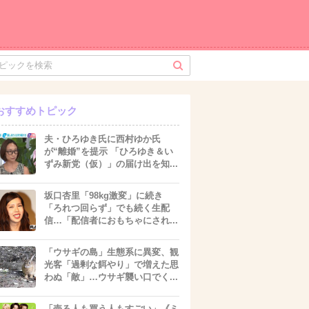
おすすめトピック
夫・ひろゆき氏に西村ゆか氏
が“離婚”を提示 「ひろゆき＆い
ずみ新党（仮）」の届け出を知...
坂口杏里「98kg激変」に続き
「ろれつ回らず」でも続く生配
信…「配信者におもちゃにされ...
「ウサギの島」生態系に異変、観
光客「過剰な餌やり」で増えた思
わぬ「敵」…ウサギ襲い口でく...
「売る人も買う人もすごい」《ミ