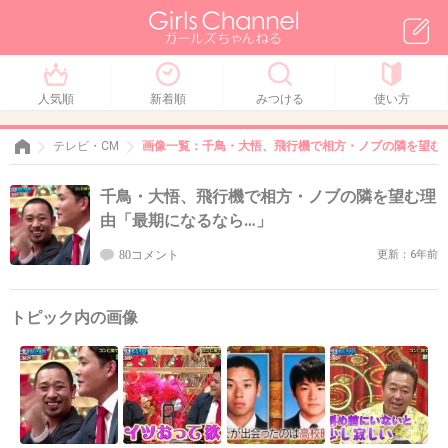
人気順
新着順
みつける
使い方
テレビ・CM
画像一覧：千鳥・大悟、飛行機で相方・ノブの隣を望む
千鳥・大悟、飛行機で相方・ノブの隣を望む理
由「最期になるなら…」
80コメント
更新：6年前
トピック内の画像