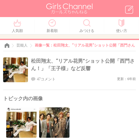
人気順
新着順
みつける
使い方
芸能人
画像一覧：松田翔太、“リアル花男”ショット公開「西門さん
松田翔太、“リアル花男”ショット公開「西門さ
ん！」「王子様」など反響
47コメント
更新：6年前
トピック内の画像