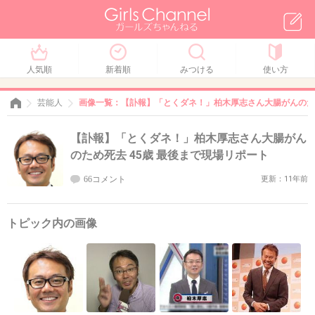
人気順
新着順
みつける
使い方
芸能人
画像一覧：【訃報】「とくダネ！」柏木厚志さん大腸がんのため
【訃報】「とくダネ！」柏木厚志さん大腸がん
のため死去 45歳 最後まで現場リポート
66コメント
更新：11年前
トピック内の画像