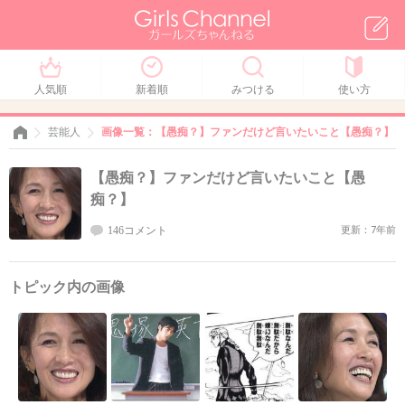
人気順
新着順
みつける
使い方
芸能人
画像一覧：【愚痴？】ファンだけど言いたいこと【愚痴？】
【愚痴？】ファンだけど言いたいこと【愚
痴？】
146コメント
更新：7年前
トピック内の画像