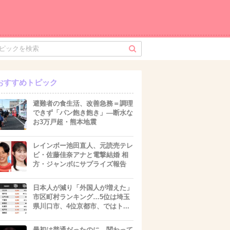
おすすめトピック
避難者の食生活、改善急務＝調理
できず「パン飽き飽き」―断水な
お3万戸超・熊本地震
レインボー池田直人、元読売テレ
ビ・佐藤佳奈アナと電撃結婚 相
方・ジャンボにサプライズ報告
日本人が減り「外国人が増えた」
市区町村ランキング…5位は埼玉
県川口市、4位京都市、ではト...
最初は普通だったのに…関わって