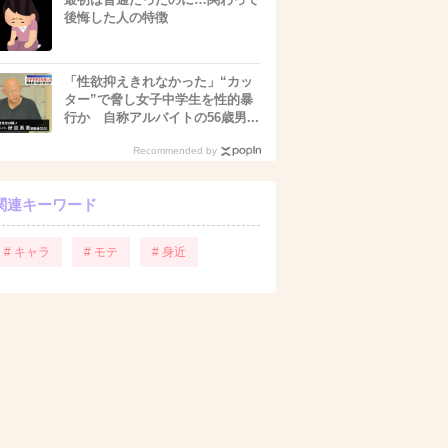
後悔した人の特徴
「性欲抑えきれなかった」“カッ
ター”で脅し女子中学生を性的暴
行か 自称アルバイトの56歳男...
Recommended by
関連キーワード
# キャラ
# モテ
# 身近