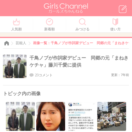
人気順
新着順
みつける
使い方
芸能人
画像一覧：千鳥ノブが作詞家デビュー 同郷の元「まねきケチ
千鳥ノブが作詞家デビュー 同郷の元「まねき
ケチャ」藤川千愛に提供
23コメント
更新：7年前
トピック内の画像