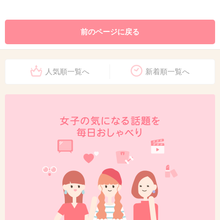
前のページに戻る
人気順一覧へ
新着順一覧へ