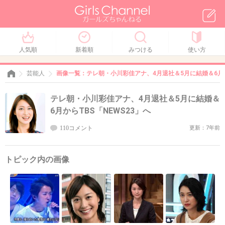
人気順
新着順
みつける
使い方
芸能人
画像一覧：テレ朝・小川彩佳アナ、4月退社＆5月に結婚＆6月か
テレ朝・小川彩佳アナ、4月退社＆5月に結婚＆
6月からTBS「NEWS23」へ
110コメント
更新：7年前
トピック内の画像