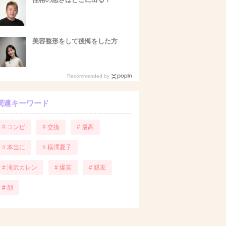
美容整形をして後悔をした方
Recommended by
関連キーワード
# コンビ
# 交換
# 最高
# 本当に
# 横澤夏子
# 滝沢カレン
# 爆笑
# 親友
# 顔