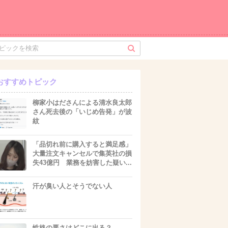
おすすめトピック
柳家小はださんによる清水良太郎
さん死去後の「いじめ告発」が波
紋
「品切れ前に購入すると満足感」
大量注文キャンセルで集英社の損
失43億円 業務を妨害した疑い...
汗が臭い人とそうでない人
性格の悪さはどこに出る？