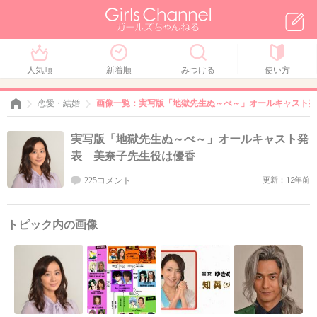
人気順
新着順
みつける
使い方
恋愛・結婚
画像一覧：実写版「地獄先生ぬ～べ～」オールキャスト発
実写版「地獄先生ぬ～べ～」オールキャスト発
表 美奈子先生役は優香
225コメント
更新：12年前
トピック内の画像