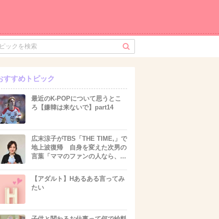
おすすめトピック
最近のK-POPについて思うとこ
ろ【嫌韓は来ないで】part14
広末涼子がTBS「THE TIME,」で
地上波復帰 自身を変えた次男の
言葉「ママのファンの人なら、...
【アダルト】Hあるある言ってみ
たい
子供と関わるお仕事って何で給料