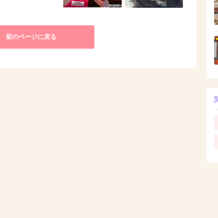
前のページに戻る