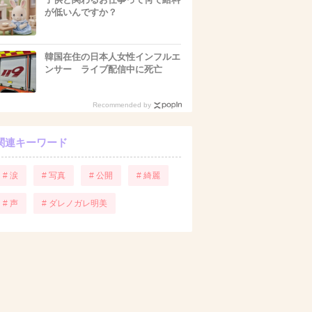
が低いんですか？
韓国在住の日本人女性インフルエ
ンサー ライブ配信中に死亡
Recommended by
関連キーワード
# 涙
# 写真
# 公開
# 綺麗
# 声
# ダレノガレ明美