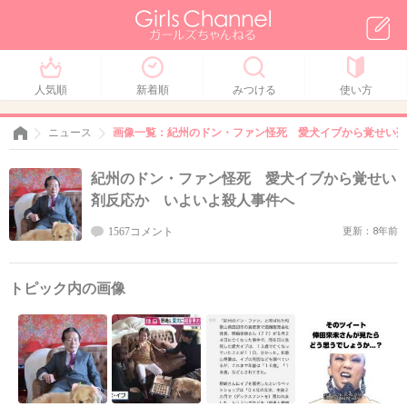
人気順
新着順
みつける
使い方
ニュース
画像一覧：紀州のドン・ファン怪死 愛犬イブから覚せい剤
紀州のドン・ファン怪死 愛犬イブから覚せい
剤反応か いよいよ殺人事件へ
1567コメント
更新：8年前
トピック内の画像