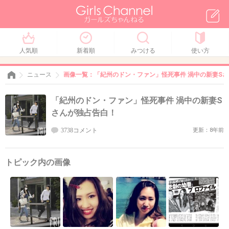
人気順
新着順
みつける
使い方
ニュース
画像一覧：「紀州のドン・ファン」怪死事件 渦中の新妻S
「紀州のドン・ファン」怪死事件 渦中の新妻S
さんが独占告白！
3738コメント
更新：8年前
トピック内の画像