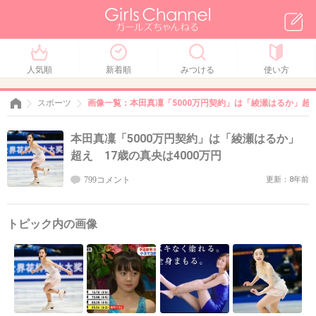
人気順
新着順
みつける
使い方
スポーツ
画像一覧：本田真凜「5000万円契約」は「綾瀬はるか」超え
本田真凜「5000万円契約」は「綾瀬はるか」
超え 17歳の真央は4000万円
799コメント
更新：8年前
トピック内の画像