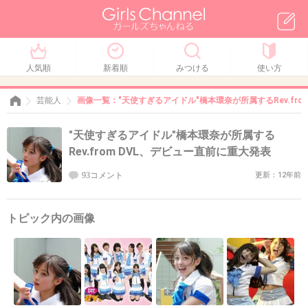
人気順
新着順
みつける
使い方
芸能人
画像一覧："天使すぎるアイドル"橋本環奈が所属するRev.fro
"天使すぎるアイドル"橋本環奈が所属する
Rev.from DVL、デビュー直前に重大発表
93コメント
更新：12年前
トピック内の画像