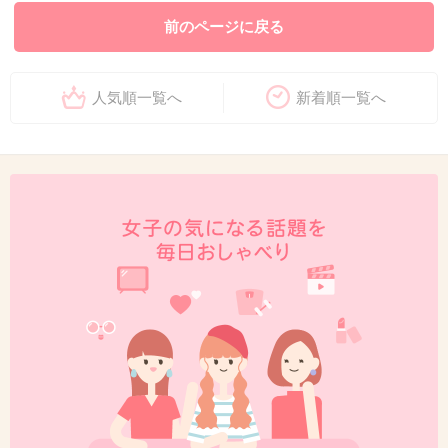
前のページに戻る
人気順一覧へ
新着順一覧へ