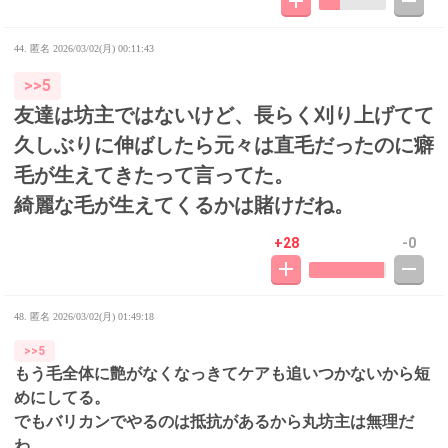
44. 匿名
2026/03/02(月) 00:11:43
>>5
友達は坊主ではないけど、長らく刈り上げてて
久しぶりに伸ばしたら元々は直毛だったのに癖
毛が生えてきたって言ってた。
綺麗な毛が生えてくるかは賭けだね。
+28
-0
48. 匿名
2026/03/02(月) 01:49:18
>>5
もう毛全体に艶がなくなっきてケアも追いつかないから短
めにしてる。
でもバリカンでやるのは抵抗があるから丸坊主は無理だ
わ。