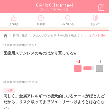
人気順
新着順
みつける
使い方
質問・雑談
みんなのアクセサリーの数！教えて！
コメント No. 2
28. 匿名 2026/03/01(日) 22:54:11
医療用ステンレスのものばかり買ってるw
+4
-1
38. 匿名
2026/03/01(日) 23:25:40
>>28
同じく。金属アレルギーは後天的になるケースがほとんど
だから、リスク取ってまでジュエリーつけようとはならな
い。