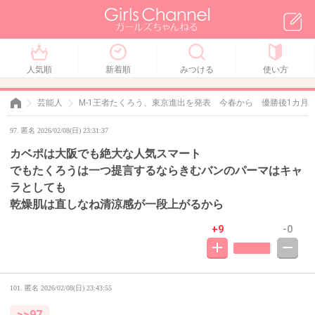
人気順
新着順
みつける
使い方
芸能人
M-1王者たくろう、東京進出を発表 今春から 優勝後1カ月
97. 匿名 2026/02/08(日) 23:31:37
カベポは大阪でも絶大な人気スマート
でもたくろうは一つ提言するならきむバンのパーマはキャ
ラとしても
乾燥肌は直しなね清涼感が一段上がるから
+9
-0
101. 匿名
2026/02/08(日) 23:43:55
>>97