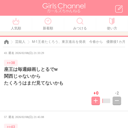
人気順
新着順
みつける
使い方
芸能人
M-1王者たくろう、東京進出を発表 今春から 優勝後1カ月
43. 匿名 2026/02/08(日) 21:33:29
>>38
座王は毎週録画しとるでw
関西じゃないから
たくろうはまだ見てないかも
+0
-2
57. 匿名
2026/02/08(日) 21:45:08
>>43