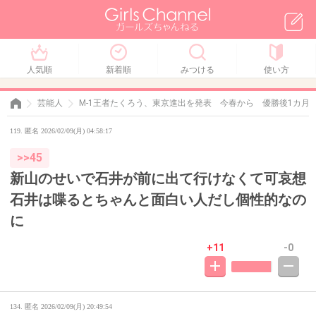
人気順
新着順
みつける
使い方
芸能人
M-1王者たくろう、東京進出を発表 今春から 優勝後1カ月
119. 匿名 2026/02/09(月) 04:58:17
>>45
新山のせいで石井が前に出て行けなくて可哀想
石井は喋るとちゃんと面白い人だし個性的なの
に
+11
-0
134. 匿名
2026/02/09(月) 20:49:54