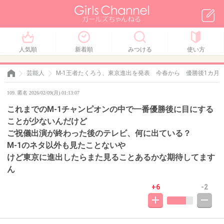
人気順
新着順
みつける
使い方
芸能人
M-1王者たくろう、東京進出を発表 今春から 優勝後1カ月
109. 匿名 2026/02/09(月) 01:13:07
これまでのM-1チャンピオンの中で一番優勝後に目にする
ことが少ないんだけど
ご祝儀出演が終わった後のテレビ、何に出ている？
M-1のネタ以外も見たことないや
けど東京に進出したらまた見ることあるかな期待してます
ん
+6
-2