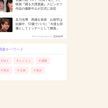
映画『踊る大捜査線』スピンオフ
作品の撮影中止が正式に決定
及川光博 再婚を発表 お相手は
妊娠中、57歳でパパに「今後も俳
優としてミッチーとして精進」
Recommended by
関連キーワード
# M-1
# たくろう
# 優勝
# 東京
# 王者
# 進出