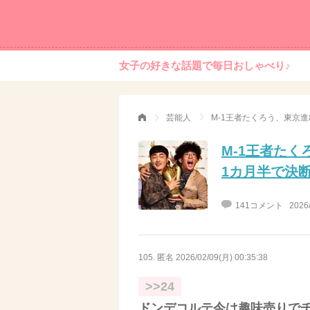
女子の好きな話題で毎日おしゃべり♪
芸能人
M-1王者たくろう、東京
M-1王者た
1カ月半で決
141コメント
2026
105. 匿名
2026/02/09(月) 00:35:38
>>24
ドンデコルテ今は趣味売りで