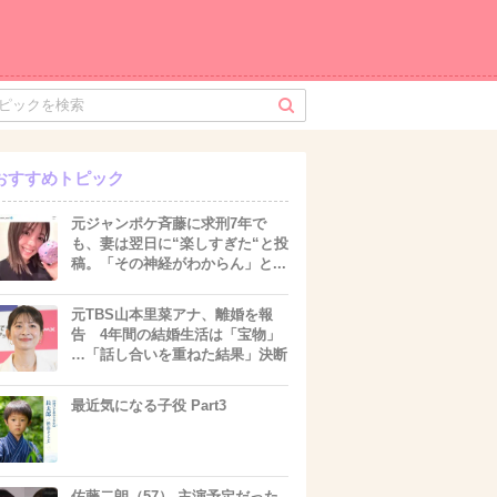
おすすめトピック
元ジャンポケ斉藤に求刑7年で
も、妻は翌日に“楽しすぎた“と投
稿。「その神経がわからん」と...
元TBS山本里菜アナ、離婚を報
告 4年間の結婚生活は「宝物」
…「話し合いを重ねた結果」決断
最近気になる子役 Part3
佐藤二朗（57） 主演予定だった